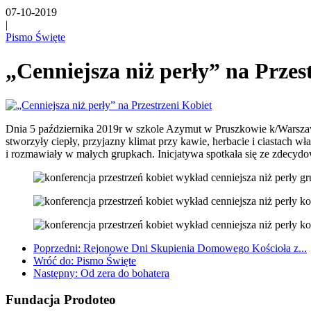
07-10-2019
|
Pismo Święte
„Cenniejsza niż perły” na Przes
Dnia 5 października 2019r w szkole Azymut w Pruszkowie k/Warszawy 
stworzyły ciepły, przyjazny klimat przy kawie, herbacie i ciastach 
i rozmawiały w małych grupkach. Inicjatywa spotkała się ze zdecydo
Poprzedni: Rejonowe Dni Skupienia Domowego Kościoła z...
Wróć do: Pismo Święte
Następny: Od zera do bohatera
Fundacja Prodoteo