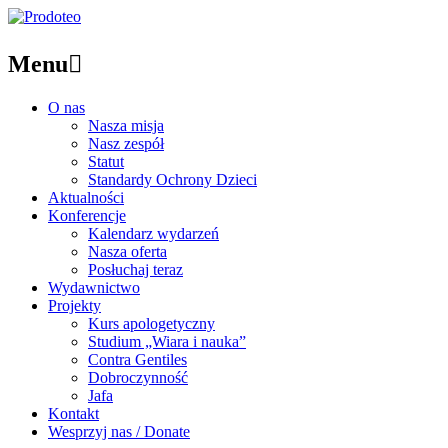
Menu

O nas
Nasza misja
Nasz zespół
Statut
Standardy Ochrony Dzieci
Aktualności
Konferencje
Kalendarz wydarzeń
Nasza oferta
Posłuchaj teraz
Wydawnictwo
Projekty
Kurs apologetyczny
Studium „Wiara i nauka”
Contra Gentiles
Dobroczynność
Jafa
Kontakt
Wesprzyj nas / Donate