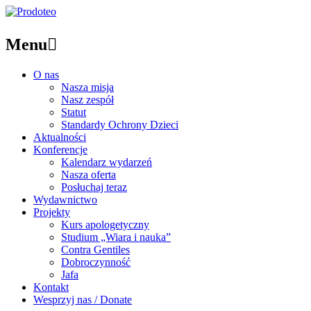
Menu

O nas
Nasza misja
Nasz zespół
Statut
Standardy Ochrony Dzieci
Aktualności
Konferencje
Kalendarz wydarzeń
Nasza oferta
Posłuchaj teraz
Wydawnictwo
Projekty
Kurs apologetyczny
Studium „Wiara i nauka”
Contra Gentiles
Dobroczynność
Jafa
Kontakt
Wesprzyj nas / Donate