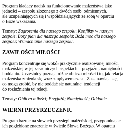
Program kładący nacisk na funkcjonowanie małżeństwa jako
jedności – zespołu złożonego z dwóch osób, odmiennych,
ale uzupełniających się i współdziałających ze sobą w oparciu
o Boże wskazania.
Tematy:
Zagrożenia dla naszego zespołu
;
Konflikty w naszym
zespole
;
Boży plan dla naszego zespołu
;
Boża moc dla naszego
zespołu
;
Wzmacnianie naszego zespołu
.
ZAWIŁOŚCI MIŁOŚCI
Program koncentruje się wokół praktycznie realizowanej miłości
małżeńskiej w jej zasadniczych aspektach – przyjaźni, namiętności
i oddaniu. Uczestnicy poznają różne oblicza miłości i to, jak relacja
małżeńska zmienia się wraz z upływem czasu. Zastanawiają się,
co mogą zrobić, by nie poddać się naturalnej tendencji
do rozluźnienia tej relacji.
Tematy:
Oblicza miłości; Przyjaźń; Namiętność; Oddanie.
WIERNI PRZYRZECZENIU
Program bazuje na słowach przysięgi małżeńskiej, przypominając
ich pogłębione znaczenie w świetle Słowa Bożego. W oparciu