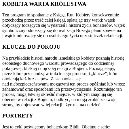
KOBIETA WARTA KRÓLESTWA
Ten program to spotkanie z Księgą Rut. Kobiety konsekwentnie
przechodzą przez treść całej księgi, splatając trzy wątki: wątek
dotyczący toczących się wydarzeń i historii życia bohaterów, wątek
symboliczny odnoszący się do realizacji Bożego planu zbawienia
i wątek odnoszący się do osobistego życia uczestniczek rekolekcji.
KLUCZE DO POKOJU
Na przykładzie historii narodu izraelskiego kobiety poznają historię
osobistego duchowego wzrostu prowadzącego do codziennej
pokojowej, bliskiej i dojrzałej relacji z Bogiem. Poznają etapy,
przez które przechodzą w trakcie tego procesu, i „klucze”, które
otwierają każdy z etapów. Zastanawiają się
nad niebezpieczeństwami mogącymi ten proces opóźniać lub wręcz
zahamować oraz sposobami ich przezwyciężenia. Rozumiejąc ten
proces, mogą łatwiej określić miejsce, w którym znajdują się
obecnie w relacji z Bogiem, i odkryć, co mogą zrobić ze swojej
strony, by dojrzewać w tej relacji i żyć nią na co dzień.
PORTRETY
Jest to cykl poświęcony bohaterkom Biblii. Obejmuje serie: