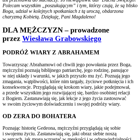
Polecam wszystkim „poszukującym” i tym, którzy czują, że są blisko
Boga, udział w kolejnych spotkaniach z tą uroczą, obdarzona
charyzmą Kobietą. Dziękuję, Pani Magdaleno!
DLA MĘŻCZYZN – prowadzone
przez
Wiesława Grabowskiego
PODRÓŻ WIARY Z ABRAHAMEM
Towarzysząc Abrahamowi od chwili jego powołania przez Boga,
mężczyźni poznają biblijnego patriarchę, jego rodzinę, panujące
w niej układy i warunki, w jakich przyszło mu żyć. Poznają jego
zmagania, wątpliwości, które nim targały, życiowe potknięcia i ich
konsekwencje. Przyglądają się krokom wiary, jakie podejmował,
a przede wszystkim jego rozwijającej się, bardzo osobistej relacji
z Bogiem. Zastanawiają się, jak lekcje z jego życia zastosować
w swoim życiowym doświadczeniu i swojej podróży wiary.
OD ZERA DO BOHATERA
Poznając historię Gedeona, mężczyźni przyglądają się sobie
i swojemu życiu. Zastanawiają się, jaki obraz siebie noszą
w sercach, jak mogą wzrastać w męskości i w odpowiedzialności