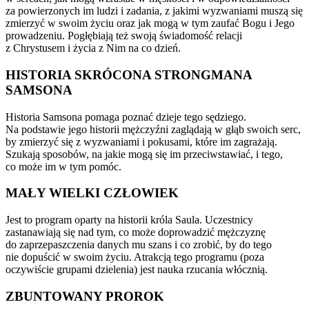
za powierzonych im ludzi i zadania, z jakimi wyzwaniami muszą się
zmierzyć w swoim życiu oraz jak mogą w tym zaufać Bogu i Jego
prowadzeniu. Pogłębiają też swoją świadomość relacji
z Chrystusem i życia z Nim na co dzień.
HISTORIA SKRÓCONA STRONGMANA
SAMSONA
Historia Samsona pomaga poznać dzieje tego sędziego.
Na podstawie jego historii mężczyźni zaglądają w głąb swoich serc,
by zmierzyć się z wyzwaniami i pokusami, które im zagrażają.
Szukają sposobów, na jakie mogą się im przeciwstawiać, i tego,
co może im w tym pomóc.
MAŁY WIELKI CZŁOWIEK
Jest to program oparty na historii króla Saula. Uczestnicy
zastanawiają się nad tym, co może doprowadzić mężczyznę
do zaprzepaszczenia danych mu szans i co zrobić, by do tego
nie dopuścić w swoim życiu. Atrakcją tego programu (poza
oczywiście grupami dzielenia) jest nauka rzucania włócznią.
ZBUNTOWANY PROROK