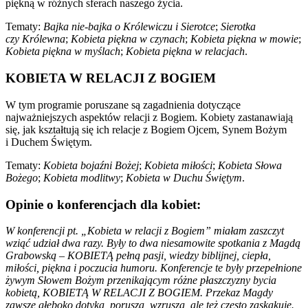
piękną w różnych sferach naszego życia.
Tematy:
Bajka nie-bajka o Królewiczu i Sierotce
;
Sierotka
czy Królewna
;
Kobieta piękna w czynach
;
Kobieta piękna w mowie
;
Kobieta piękna w myślach
;
Kobieta piękna w relacjach
.
KOBIETA W RELACJI Z BOGIEM
W tym programie poruszane są zagadnienia dotyczące
najważniejszych aspektów relacji z Bogiem. Kobiety zastanawiają
się, jak kształtują się ich relacje z Bogiem Ojcem, Synem Bożym
i Duchem Świętym.
Tematy:
Kobieta bojaźni Bożej
;
Kobieta miłości
;
Kobieta Słowa
Bożego
;
Kobieta modlitwy
;
Kobieta w Duchu Świętym
.
Opinie o konferencjach dla kobiet:
W konferencji pt. „Kobieta w relacji z Bogiem” miałam zaszczyt
wziąć udział dwa razy. Były to dwa niesamowite spotkania z Magdą
Grabowską – KOBIETĄ pełną pasji, wiedzy biblijnej, ciepła,
miłości, piękna i poczucia humoru. Konferencje te były przepełnione
żywym Słowem Bożym przenikającym różne płaszczyzny bycia
kobietą, KOBIETĄ W RELACJI Z BOGIEM. Przekaz Magdy
zawsze głęboko dotyka, porusza, wzrusza, ale też często zaskakuje.