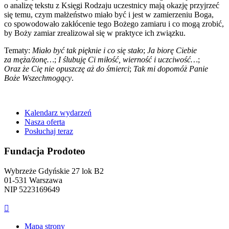
o analizę tekstu z Księgi Rodzaju uczestnicy mają okazję przyjrzeć
się temu, czym małżeństwo miało być i jest w zamierzeniu Boga,
co spowodowało zakłócenie tego Bożego zamiaru i co mogą zrobić,
by Boży zamiar zrealizował się w praktyce ich związku.
Tematy:
Miało być tak pięknie i co się stało
;
Ja biorę Ciebie
za męża/żonę…
;
I ślubuję Ci miłość, wierność i uczciwość…
;
Oraz że Cię nie opuszczę aż do śmierci
;
Tak mi dopomóż Panie
Boże Wszechmogący
.
Kalendarz wydarzeń
Nasza oferta
Posłuchaj teraz
Fundacja Prodoteo
Wybrzeże Gdyńskie 27 lok B2
01-531 Warszawa
NIP 5223169649

Mapa strony