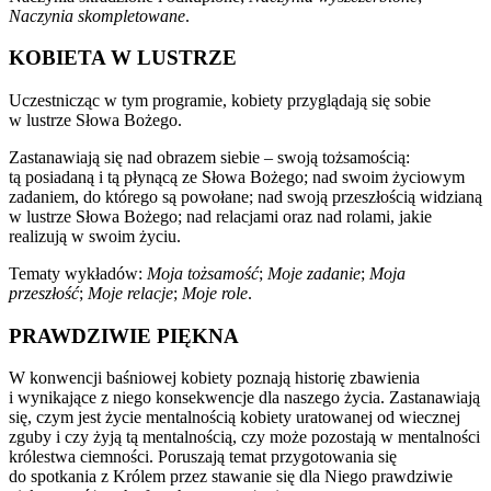
Naczynia skompletowane
.
KOBIETA W LUSTRZE
Uczestnicząc w tym programie, kobiety przyglądają się sobie
w lustrze Słowa Bożego.
Zastanawiają się nad obrazem siebie – swoją tożsamością:
tą posiadaną i tą płynącą ze Słowa Bożego; nad swoim życiowym
zadaniem, do którego są powołane; nad swoją przeszłością widzianą
w lustrze Słowa Bożego; nad relacjami oraz nad rolami, jakie
realizują w swoim życiu.
Tematy wykładów:
Moja tożsamość
;
Moje zadanie
;
Moja
przeszłość
;
Moje relacje
;
Moje role
.
PRAWDZIWIE PIĘKNA
W konwencji baśniowej kobiety poznają historię zbawienia
i wynikające z niego konsekwencje dla naszego życia. Zastanawiają
się, czym jest życie mentalnością kobiety uratowanej od wiecznej
zguby i czy żyją tą mentalnością, czy może pozostają w mentalności
królestwa ciemności. Poruszają temat przygotowania się
do spotkania z Królem przez stawanie się dla Niego prawdziwie