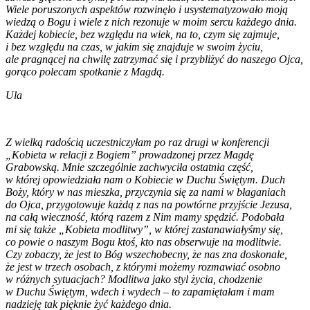
Wiele poruszonych aspektów rozwinęło i usystematyzowało moją
wiedzą o Bogu i wiele z nich rezonuje w moim sercu każdego dnia.
Każdej kobiecie, bez względu na wiek, na to, czym się zajmuje,
i bez względu na czas, w jakim się znajduje w swoim życiu,
ale pragnącej na chwilę zatrzymać się i przybliżyć do naszego Ojca,
gorąco polecam spotkanie z Magdą.
Ula
Z wielką radością uczestniczyłam po raz drugi w konferencji
„Kobieta w relacji z Bogiem” prowadzonej przez Magdę
Grabowską. Mnie szczególnie zachwyciła ostatnia część,
w której opowiedziała nam o Kobiecie w Duchu Świętym. Duch
Boży, który w nas mieszka, przyczynia się za nami w błaganiach
do Ojca, przygotowuje każdą z nas na powtórne przyjście Jezusa,
na całą wieczność, którą razem z Nim mamy spędzić. Podobała
mi się także „Kobieta modlitwy”, w której zastanawiałyśmy się,
co powie o naszym Bogu ktoś, kto nas obserwuje na modlitwie.
Czy zobaczy, że jest to Bóg wszechobecny, że nas zna doskonale,
że jest w trzech osobach, z którymi możemy rozmawiać osobno
w różnych sytuacjach? Modlitwa jako styl życia, chodzenie
w Duchu Świętym, wdech i wydech – to zapamiętałam i mam
nadzieję tak pięknie żyć każdego dnia.