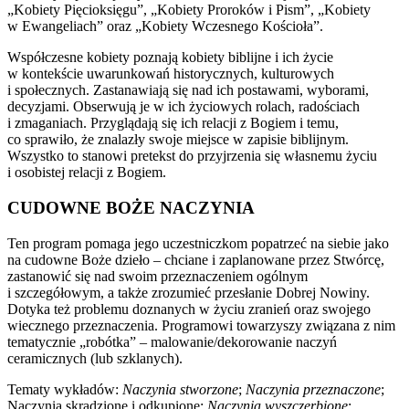
„Kobiety Pięcioksięgu”, „Kobiety Proroków i Pism”, „Kobiety
w Ewangeliach” oraz „Kobiety Wczesnego Kościoła”.
Współczesne kobiety poznają kobiety biblijne i ich życie
w kontekście uwarunkowań historycznych, kulturowych
i społecznych. Zastanawiają się nad ich postawami, wyborami,
decyzjami. Obserwują je w ich życiowych rolach, radościach
i zmaganiach. Przyglądają się ich relacji z Bogiem i temu,
co sprawiło, że znalazły swoje miejsce w zapisie biblijnym.
Wszystko to stanowi pretekst do przyjrzenia się własnemu życiu
i osobistej relacji z Bogiem.
CUDOWNE BOŻE NACZYNIA
Ten program pomaga jego uczestniczkom popatrzeć na siebie jako
na cudowne Boże dzieło – chciane i zaplanowane przez Stwórcę,
zastanowić się nad swoim przeznaczeniem ogólnym
i szczegółowym, a także zrozumieć przesłanie Dobrej Nowiny.
Dotyka też problemu doznanych w życiu zranień oraz swojego
wiecznego przeznaczenia. Programowi towarzyszy związana z nim
tematycznie „robótka” – malowanie/dekorowanie naczyń
ceramicznych (lub szklanych).
Tematy wykładów:
Naczynia stworzone
;
Naczynia przeznaczone
;
Naczynia skradzione i odkupione;
Naczynia wyszczerbione
;