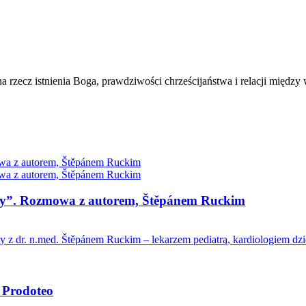
 rzecz istnienia Boga, prawdziwości chrześcijaństwa i relacji między
rcy”. Rozmowa z autorem, Štěpánem Ruckim
r. n.med. Štěpánem Ruckim – lekarzem pediatrą, kardiologiem dziec
 Prodoteo