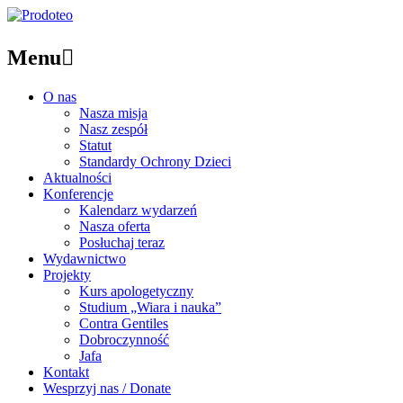
Menu

O nas
Nasza misja
Nasz zespół
Statut
Standardy Ochrony Dzieci
Aktualności
Konferencje
Kalendarz wydarzeń
Nasza oferta
Posłuchaj teraz
Wydawnictwo
Projekty
Kurs apologetyczny
Studium „Wiara i nauka”
Contra Gentiles
Dobroczynność
Jafa
Kontakt
Wesprzyj nas / Donate