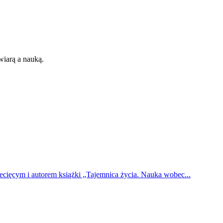
 wiarą a nauką.
ięcym i autorem książki „Tajemnica życia. Nauka wobec...