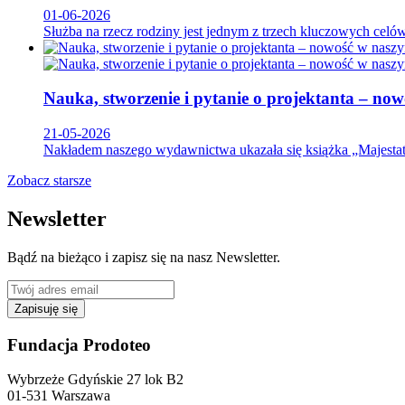
01-06-2026
Służba na rzecz rodziny jest jednym z trzech kluczowych celów
Nauka, stworzenie i pytanie o projektanta – n
21-05-2026
Nakładem naszego wydawnictwa ukazała się książka „Majestat B
Zobacz starsze
Newsletter
Bądź na bieżąco i zapisz się na nasz Newsletter.
Zapisuję się
Fundacja Prodoteo
Wybrzeże Gdyńskie 27 lok B2
01-531 Warszawa