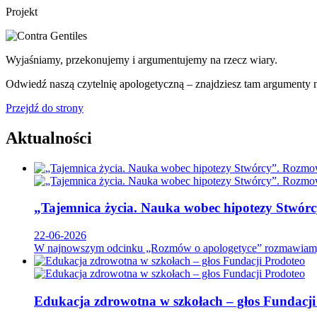
Projekt
Wyjaśniamy, przekonujemy i argumentujemy na rzecz wiary.
Odwiedź naszą czytelnię apologetyczną – znajdziesz tam argumenty na
Przejdź do strony
Aktualności
„Tajemnica życia. Nauka wobec hipotezy Stwó
22-06-2026
W najnowszym odcinku „Rozmów o apologetyce” rozmawiamy z d
Edukacja zdrowotna w szkołach – głos Fundacji