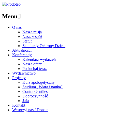
Menu

O nas
Nasza misja
Nasz zespół
Statut
Standardy Ochrony Dzieci
Aktualności
Konferencje
Kalendarz wydarzeń
Nasza oferta
Posłuchaj teraz
Wydawnictwo
Projekty
Kurs apologetyczny
Studium „Wiara i nauka”
Contra Gentiles
Dobroczynność
Jafa
Kontakt
Wesprzyj nas / Donate