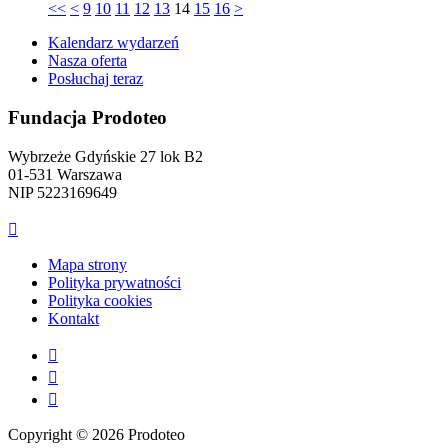
<<
<
9
10
11
12
13
14
15
16
>
Kalendarz wydarzeń
Nasza oferta
Posłuchaj teraz
Fundacja Prodoteo
Wybrzeże Gdyńskie 27 lok B2
01-531 Warszawa
NIP 5223169649

Mapa strony
Polityka prywatności
Polityka cookies
Kontakt



Copyright © 2026 Prodoteo