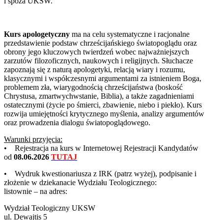
i spoza UKSW.
Kurs apologetyczny
ma na celu systematyczne i racjonalne
przedstawienie podstaw chrześcijańskiego światopoglądu oraz
obrony jego kluczowych twierdzeń wobec najważniejszych
zarzutów filozoficznych, naukowych i religijnych. Słuchacze
zapoznają się z naturą apologetyki, relacją wiary i rozumu,
klasycznymi i współczesnymi argumentami za istnieniem Boga,
problemem zła, wiarygodnością chrześcijaństwa (boskość
Chrystusa, zmartwychwstanie, Biblia), a także zagadnieniami
ostatecznymi (życie po śmierci, zbawienie, niebo i piekło). Kurs
rozwija umiejętności krytycznego myślenia, analizy argumentów
oraz prowadzenia dialogu światopoglądowego.
Warunki przyjęcia:
• Rejestracja na kurs w Internetowej Rejestracji Kandydatów
od
08.06.2026
TUTAJ
• Wydruk kwestionariusza z IRK (patrz wyżej), podpisanie i
złożenie w dziekanacie Wydziału Teologicznego:
listownie – na adres:
Wydział Teologiczny UKSW
ul. Dewajtis 5