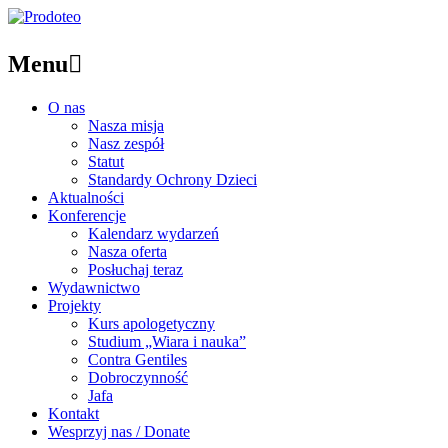
Menu

O nas
Nasza misja
Nasz zespół
Statut
Standardy Ochrony Dzieci
Aktualności
Konferencje
Kalendarz wydarzeń
Nasza oferta
Posłuchaj teraz
Wydawnictwo
Projekty
Kurs apologetyczny
Studium „Wiara i nauka”
Contra Gentiles
Dobroczynność
Jafa
Kontakt
Wesprzyj nas / Donate