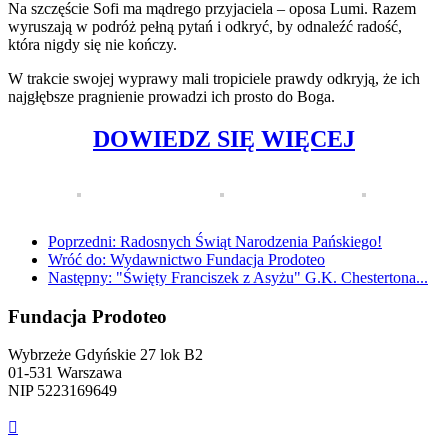
Na szczęście Sofi ma mądrego przyjaciela – oposa Lumi. Razem
wyruszają w podróż pełną pytań i odkryć, by odnaleźć radość,
która nigdy się nie kończy.
W trakcie swojej wyprawy mali tropiciele prawdy odkryją, że ich
najgłębsze pragnienie prowadzi ich prosto do Boga.
DOWIEDZ SIĘ WIĘCEJ
Poprzedni: Radosnych Świąt Narodzenia Pańskiego!
Wróć do: Wydawnictwo Fundacja Prodoteo
Następny: "Święty Franciszek z Asyżu" G.K. Chestertona...
Fundacja Prodoteo
Wybrzeże Gdyńskie 27 lok B2
01-531 Warszawa
NIP 5223169649
