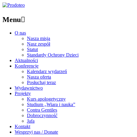
Menu

O nas
Nasza misja
Nasz zespół
Statut
Standardy Ochrony Dzieci
Aktualności
Konferencje
Kalendarz wydarzeń
Nasza oferta
Posłuchaj teraz
Wydawnictwo
Projekty
Kurs apologetyczny
Studium „Wiara i nauka”
Contra Gentiles
Dobroczynność
Jafa
Kontakt
Wesprzyj nas / Donate