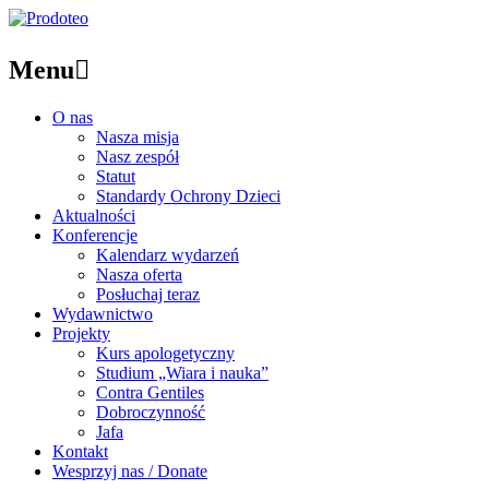
Menu

O nas
Nasza misja
Nasz zespół
Statut
Standardy Ochrony Dzieci
Aktualności
Konferencje
Kalendarz wydarzeń
Nasza oferta
Posłuchaj teraz
Wydawnictwo
Projekty
Kurs apologetyczny
Studium „Wiara i nauka”
Contra Gentiles
Dobroczynność
Jafa
Kontakt
Wesprzyj nas / Donate