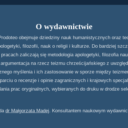
O wydawnictwie
 Prodoteo obejmuje dziedziny nauk humanistycznych oraz t
getyki, filozofii, nauk o religii i kulturze. Do bardziej s
acach zaliczają się metodologia apologetyki, filozofia nauk
ą, argumentacja na rzecz teizmu chrześcijańskiego z uwzgl
znego myślenia i ich zastosowanie w sporze między teizme
arciu o recenzje i opinie zagranicznych i krajowych specjal
ania prac oryginalnych, wybieranych do druku w drodze sel
ada
dr Małgorzata Madej
. Konsultantem naukowym wydawnic