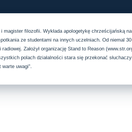
 i magister filozofii. Wykłada apologetykę chrześcijańską n
spotkania ze studentami na innych uczelniach. Od niemal 30 
radiowej. Założył organizację Stand to Reason (www.str.org
ystkich polach działalności stara się przekonać słuchaczy
t warte uwagi”.