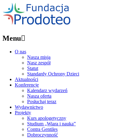
Menu

O nas
Nasza misja
Nasz zespół
Statut
Standardy Ochrony Dzieci
Aktualności
Konferencje
Kalendarz wydarzeń
Nasza oferta
Posłuchaj teraz
Wydawnictwo
Projekty
Kurs apologetyczny
Studium „Wiara i nauka”
Contra Gentiles
Dobroczynność