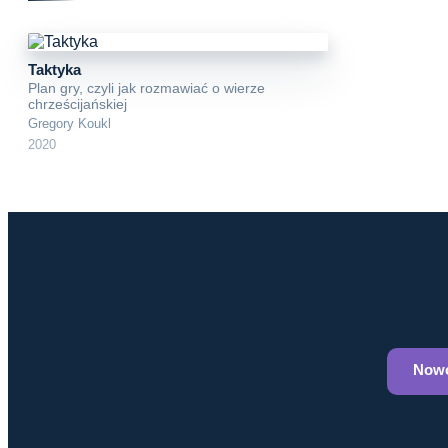
Taktyka
Plan gry, czyli jak rozmawiać o wierze
chrześcijańskiej
Gregory Koukl
2020
Nowo