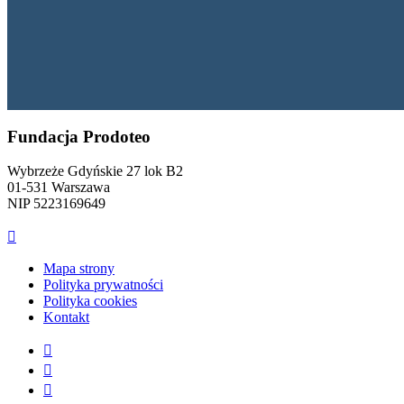
Fundacja Prodoteo
Wybrzeże Gdyńskie 27 lok B2
01-531 Warszawa
NIP 5223169649

Mapa strony
Polityka prywatności
Polityka cookies
Kontakt


