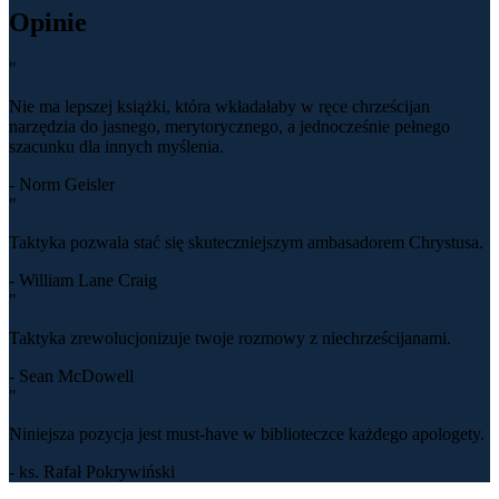
Opinie
"
Nie ma lepszej książki, która wkładałaby w ręce chrześcijan
narzędzia do jasnego, merytorycznego, a jednocześnie pełnego
szacunku dla innych myślenia.
- Norm Geisler
"
Taktyka pozwala stać się skuteczniejszym ambasadorem Chrystusa.
- William Lane Craig
"
Taktyka zrewolucjonizuje twoje rozmowy z niechrześcijanami.
- Sean McDowell
"
Niniejsza pozycja jest must-have w biblioteczce każdego apologety.
- ks. Rafał Pokrywiński