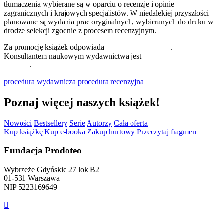
tłumaczenia wybierane są w oparciu o recenzje i opinie
zagranicznych i krajowych specjalistów. W niedalekiej przyszłości
planowane są wydania prac oryginalnych, wybieranych do druku w
drodze selekcji zgodnie z procesem recenzyjnym.
Za promocję książek odpowiada
dr Małgorzata Madej
.
Konsultantem naukowym wydawnictwa jest
dr hab. Piotr Bylica,
prof UZ
.
procedura wydawnicza
procedura recenzyjna
Poznaj więcej naszych książek!
Nowości
Bestsellery
Serie
Autorzy
Cała oferta
Kup książkę
Kup e-booka
Zakup hurtowy
Przeczytaj fragment
Fundacja Prodoteo
Wybrzeże Gdyńskie 27 lok B2
01-531 Warszawa
NIP 5223169649
