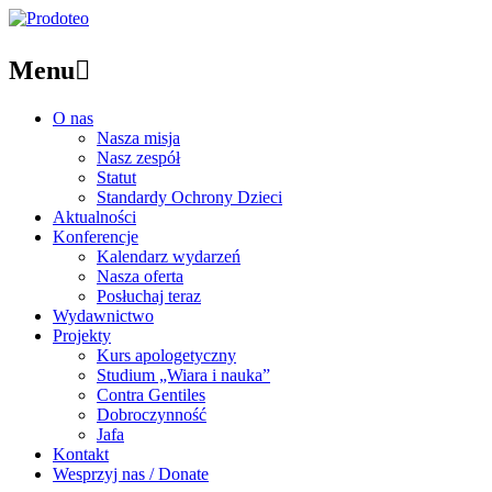
Menu

O nas
Nasza misja
Nasz zespół
Statut
Standardy Ochrony Dzieci
Aktualności
Konferencje
Kalendarz wydarzeń
Nasza oferta
Posłuchaj teraz
Wydawnictwo
Projekty
Kurs apologetyczny
Studium „Wiara i nauka”
Contra Gentiles
Dobroczynność
Jafa
Kontakt
Wesprzyj nas / Donate