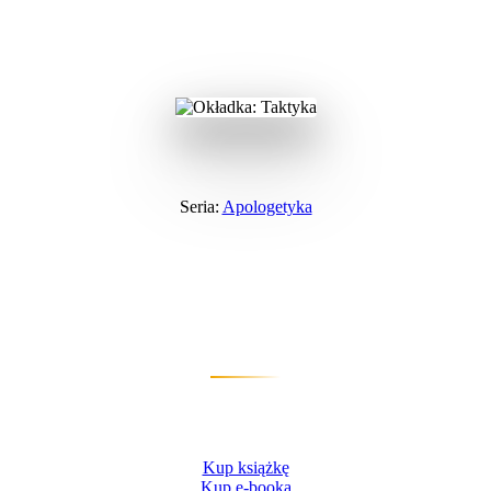
Wydawnictwo
›
Apologetyka
›
Taktyka
Seria:
Apologetyka
Taktyka
Plan gry, czyli jak rozmawiać o wierze
chrześcijańskiej
Gregory Koukl
Kup książkę
Kup e-booka