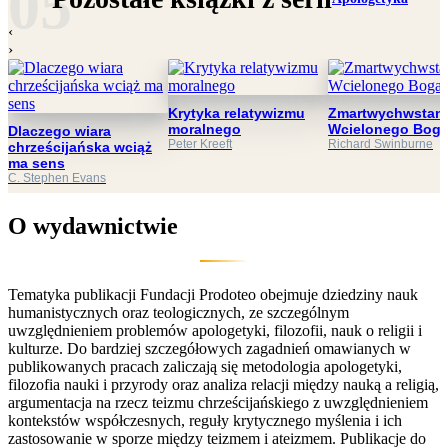
‹
›
Krytyka relatywizmu
Zmartwychwstani
moralnego
Wcielonego Bog
Dlaczego wiara
Peter Kreeft
Richard Swinburne
chrześcijańska wciąż
ma sens
C. Stephen Evans
O wydawnictwie
Tematyka publikacji Fundacji Prodoteo obejmuje dziedziny nauk
humanistycznych oraz teologicznych, ze szczególnym
uwzględnieniem problemów apologetyki, filozofii, nauk o religii i
kulturze. Do bardziej szczegółowych zagadnień omawianych w
publikowanych pracach zaliczają się metodologia apologetyki,
filozofia nauki i przyrody oraz analiza relacji między nauką a religią,
argumentacja na rzecz teizmu chrześcijańskiego z uwzględnieniem
kontekstów współczesnych, reguły krytycznego myślenia i ich
zastosowanie w sporze między teizmem i ateizmem. Publikacje do