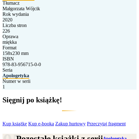
Tłumacz
Małgorzata Wójcik
Rok wydania
2020
Liczba stron
226
Oprawa
miękka
Format
158x230 mm
ISBN
978-83-956715-0-0
Seria
Apologetyka
Numer w serii
1
Sięgnij po książkę!
Kup książkę
Kup e-booka
Zakup hurtowy
Przeczytaj fragment
Pozostałe książki z serii
Apologetyka