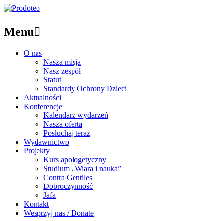
Menu

O nas
Nasza misja
Nasz zespół
Statut
Standardy Ochrony Dzieci
Aktualności
Konferencje
Kalendarz wydarzeń
Nasza oferta
Posłuchaj teraz
Wydawnictwo
Projekty
Kurs apologetyczny
Studium „Wiara i nauka”
Contra Gentiles
Dobroczynność
Jafa
Kontakt
Wesprzyj nas / Donate