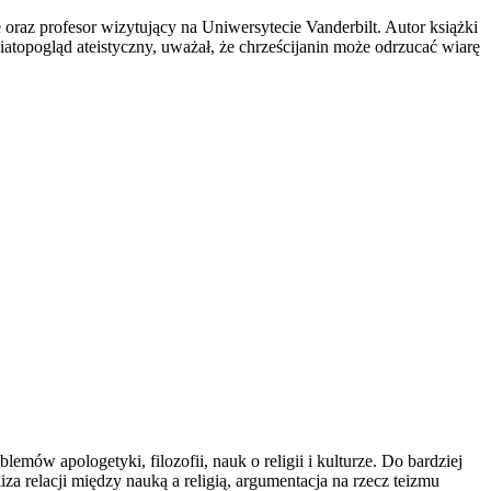
az profesor wizytujący na Uniwersytecie Vanderbilt. Autor książki
atopogląd ateistyczny, uważał, że chrześcijanin może odrzucać wiarę
ów apologetyki, filozofii, nauk o religii i kulturze. Do bardziej
a relacji między nauką a religią, argumentacja na rzecz teizmu