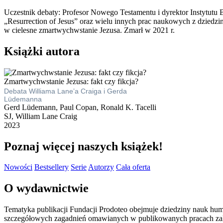
Uczestnik debaty: Profesor Nowego Testamentu i dyrektor Instytutu
„Resurrection of Jesus” oraz wielu innych prac naukowych z dziedzi
w cielesne zmartwychwstanie Jezusa. Zmarł w 2021 r.
Książki autora
Zmartwychwstanie Jezusa: fakt czy fikcja?
Debata Williama Lane’a Craiga i Gerda
Lüdemanna
Gerd Lüdemann, Paul Copan, Ronald K. Tacelli
SJ, William Lane Craig
2023
Poznaj więcej naszych książek!
Nowości
Bestsellery
Serie
Autorzy
Cała oferta
O wydawnictwie
Tematyka publikacji Fundacji Prodoteo obejmuje dziedziny nauk human
szczegółowych zagadnień omawianych w publikowanych pracach zaliczaj