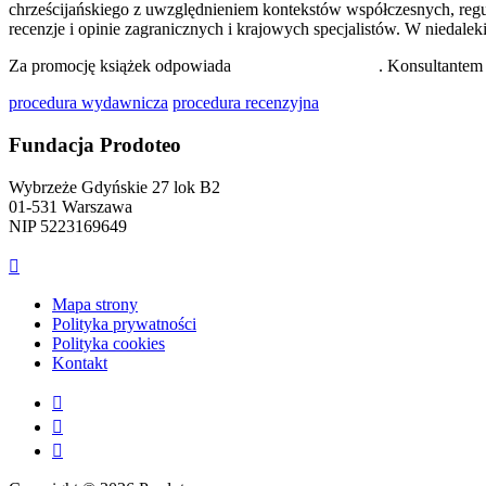
chrześcijańskiego z uwzględnieniem kontekstów współczesnych, regu
recenzje i opinie zagranicznych i krajowych specjalistów. W niedal
Za promocję książek odpowiada
dr Małgorzata Madej
. Konsultante
procedura wydawnicza
procedura recenzyjna
Fundacja Prodoteo
Wybrzeże Gdyńskie 27 lok B2
01-531 Warszawa
NIP 5223169649

Mapa strony
Polityka prywatności
Polityka cookies
Kontakt


