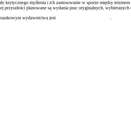
ły krytycznego myślenia i ich zastosowanie w sporze między teizmem i
ekiej przyszłości planowane są wydania prac oryginalnych, wybieranych
m naukowym wydawnictwa jest
dr hab. Piotr Bylica, prof UZ
.