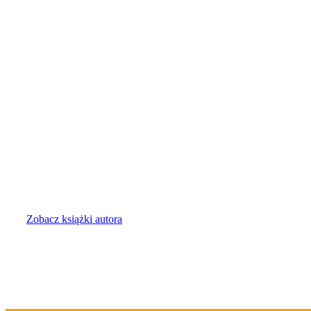
Gerd
Lüdemann
Zobacz książki autora