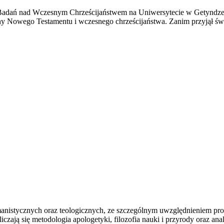
 Badań nad Wczesnym Chrześcijaństwem na Uniwersytecie w Getyndze or
ny Nowego Testamentu i wczesnego chrześcijaństwa. Zanim przyjął świ
istycznych oraz teologicznych, ze szczególnym uwzględnieniem problem
ą się metodologia apologetyki, filozofia nauki i przyrody oraz analiz