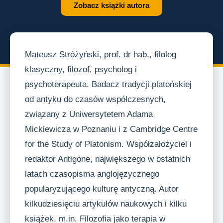
Projekty
Zobacz książki autora
Kurs apologetyczny
Studium „Wiara i nauka”
Mateusz Stróżyński, prof. dr hab., filolog
Contra Gentiles
klasyczny, filozof, psycholog i
Dobroczynność
psychoterapeuta. Badacz tradycji platońskiej
Jafa
od antyku do czasów współczesnych,
związany z Uniwersytetem Adama
Kontakt
Mickiewicza w Poznaniu i z Cambridge Centre
Wesprzyj nas / Donate
for the Study of Platonism. Współzałożyciel i
redaktor Antigone, największego w ostatnich
latach czasopisma anglojęzycznego
popularyzującego kulturę antyczną. Autor
kilkudziesięciu artykułów naukowych i kilku
książek, m.in. Filozofia jako terapia w