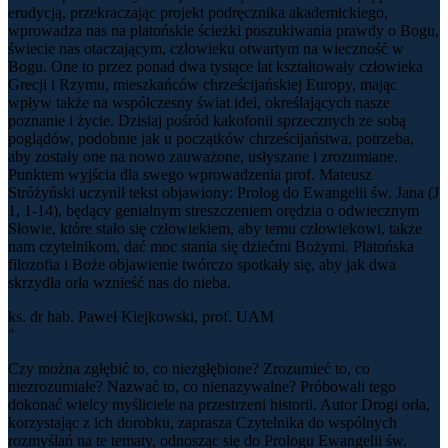
erudycją, przekraczając projekt podręcznika akademickiego,
wprowadza nas na platońskie ścieżki poszukiwania prawdy o Bogu,
świecie nas otaczającym, człowieku otwartym na wieczność w
Bogu. One to przez ponad dwa tysiące lat kształtowały człowieka
Grecji i Rzymu, mieszkańców chrześcijańskiej Europy, mając
wpływ także na współczesny świat idei, określających nasze
poznanie i życie. Dzisiaj pośród kakofonii sprzecznych ze sobą
poglądów, podobnie jak u początków chrześcijaństwa, potrzeba,
aby zostały one na nowo zauważone, usłyszane i zrozumiane.
Punktem wyjścia dla swego wprowadzenia prof. Mateusz
Stróżyński uczynił tekst objawiony: Prolog do Ewangelii św. Jana (J
1, 1-14), będący genialnym streszczeniem orędzia o odwiecznym
Słowie, które stało się człowiekiem, aby temu człowiekowi, także
nam czytelnikom, dać moc stania się dziećmi Bożymi. Platońska
filozofia i Boże objawienie twórczo spotkały się, aby jak dwa
skrzydła orła wznieść nas do nieba.
ks. dr hab. Paweł Kiejkowski, prof. UAM
"
Czy można zgłębić to, co niezgłębione? Zrozumieć to, co
niezrozumiałe? Nazwać to, co nienazywalne? Próbowali tego
dokonać wielcy myśliciele na przestrzeni historii. Autor Drogi orła,
korzystając z ich dorobku, zaprasza Czytelnika do wspólnych
rozmyślań na te tematy, odnosząc się do Prologu Ewangelii św.