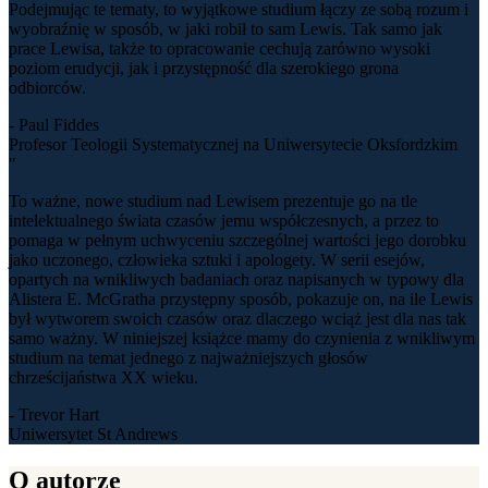
Podejmując te tematy, to wyjątkowe studium łączy ze sobą rozum i
wyobraźnię w sposób, w jaki robił to sam Lewis. Tak samo jak
prace Lewisa, także to opracowanie cechują zarówno wysoki
poziom erudycji, jak i przystępność dla szerokiego grona
odbiorców.
- Paul Fiddes
Profesor Teologii Systematycznej na Uniwersytecie Oksfordzkim
"
To ważne, nowe studium nad Lewisem prezentuje go na tle
intelektualnego świata czasów jemu współczesnych, a przez to
pomaga w pełnym uchwyceniu szczególnej wartości jego dorobku
jako uczonego, człowieka sztuki i apologety. W serii esejów,
opartych na wnikliwych badaniach oraz napisanych w typowy dla
Alistera E. McGratha przystępny sposób, pokazuje on, na ile Lewis
był wytworem swoich czasów oraz dlaczego wciąż jest dla nas tak
samo ważny. W niniejszej książce mamy do czynienia z wnikliwym
studium na temat jednego z najważniejszych głosów
chrześcijaństwa XX wieku.
- Trevor Hart
Uniwersytet St Andrews
O autorze