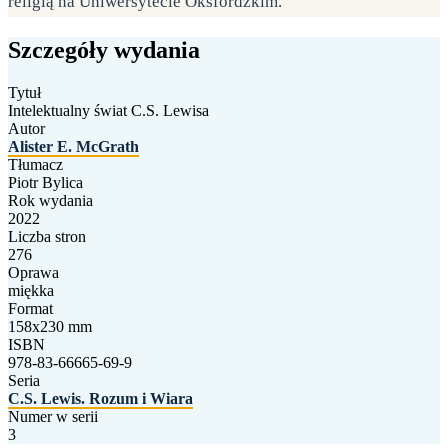
religią na Uniwersytecie Oksfordzkim.
Szczegóły wydania
Tytuł
Intelektualny świat C.S. Lewisa
Autor
Alister E. McGrath
Tłumacz
Piotr Bylica
Rok wydania
2022
Liczba stron
276
Oprawa
miękka
Format
158x230 mm
ISBN
978-83-66665-69-9
Seria
C.S. Lewis. Rozum i Wiara
Numer w serii
3