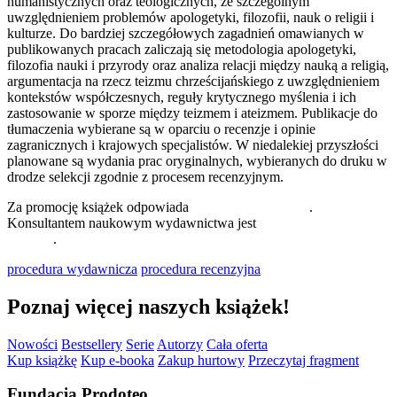
humanistycznych oraz teologicznych, ze szczególnym
uwzględnieniem problemów apologetyki, filozofii, nauk o religii i
kulturze. Do bardziej szczegółowych zagadnień omawianych w
publikowanych pracach zaliczają się metodologia apologetyki,
filozofia nauki i przyrody oraz analiza relacji między nauką a religią,
argumentacja na rzecz teizmu chrześcijańskiego z uwzględnieniem
kontekstów współczesnych, reguły krytycznego myślenia i ich
zastosowanie w sporze między teizmem i ateizmem. Publikacje do
tłumaczenia wybierane są w oparciu o recenzje i opinie
zagranicznych i krajowych specjalistów. W niedalekiej przyszłości
planowane są wydania prac oryginalnych, wybieranych do druku w
drodze selekcji zgodnie z procesem recenzyjnym.
Za promocję książek odpowiada
dr Małgorzata Madej
.
Konsultantem naukowym wydawnictwa jest
dr hab. Piotr Bylica,
prof UZ
.
procedura wydawnicza
procedura recenzyjna
Poznaj więcej naszych książek!
Nowości
Bestsellery
Serie
Autorzy
Cała oferta
Kup książkę
Kup e-booka
Zakup hurtowy
Przeczytaj fragment
Fundacja Prodoteo