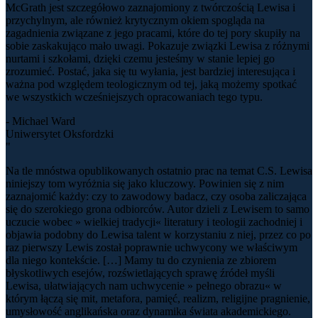
McGrath jest szczegółowo zaznajomiony z twórczością Lewisa i
przychylnym, ale również krytycznym okiem spogląda na
zagadnienia związane z jego pracami, które do tej pory skupiły na
sobie zaskakująco mało uwagi. Pokazuje związki Lewisa z różnymi
nurtami i szkołami, dzięki czemu jesteśmy w stanie lepiej go
zrozumieć. Postać, jaka się tu wyłania, jest bardziej interesująca i
ważna pod względem teologicznym od tej, jaką możemy spotkać
we wszystkich wcześniejszych opracowaniach tego typu.
- Michael Ward
Uniwersytet Oksfordzki
"
Na tle mnóstwa opublikowanych ostatnio prac na temat C.S. Lewisa
niniejszy tom wyróżnia się jako kluczowy. Powinien się z nim
zaznajomić każdy: czy to zawodowy badacz, czy osoba zaliczająca
się do szerokiego grona odbiorców. Autor dzieli z Lewisem to samo
uczucie wobec » wielkiej tradycji« literatury i teologii zachodniej i
objawia podobny do Lewisa talent w korzystaniu z niej, przez co po
raz pierwszy Lewis został poprawnie uchwycony we właściwym
dla niego kontekście. […] Mamy tu do czynienia ze zbiorem
błyskotliwych esejów, rozświetlających sprawę źródeł myśli
Lewisa, ułatwiających nam uchwycenie » pełnego obrazu« w
którym łączą się mit, metafora, pamięć, realizm, religijne pragnienie,
umysłowość anglikańska oraz dynamika świata akademickiego.