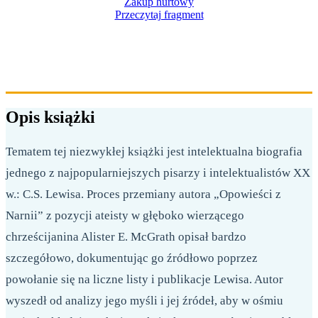
Zakup hurtowy
Przeczytaj fragment
276 STRON
FORMAT 158X230 MM
OPRAWA MIĘKKA
Opis książki
Tematem tej niezwykłej książki jest intelektualna biografia
jednego z najpopularniejszych pisarzy i intelektualistów XX
w.: C.S. Lewisa. Proces przemiany autora „Opowieści z
Narnii” z pozycji ateisty w głęboko wierzącego
chrześcijanina Alister E. McGrath opisał bardzo
szczegółowo, dokumentując go źródłowo poprzez
powołanie się na liczne listy i publikacje Lewisa. Autor
wyszedł od analizy jego myśli i jej źródeł, aby w ośmiu