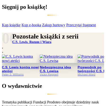
Sięgnij po książkę!
Kup książkę
Kup e-booka
Zakup hurtowy
Przeczytaj fragment
Pozostałe książki z serii
C.S. Lewis. Rozum i Wiara
‹
›
C.S. Lewis kontra nowi
Niebezpieczna idea
Przewodnik po
ateiści
C.S. Lewisa
twórczości C.S. 
Peter S. Williams
Victor Reppert
Michael Ward
O wydawnictwie
Tematyka publikacji Fundacji Prodoteo obejmuje dziedziny nauk