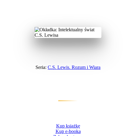
Wydawnictwo
›
C.S. Lewis. Rozum i Wiara
›
Intelektualny świat C.S. Lewisa
Seria:
C.S. Lewis. Rozum i Wiara
Intelektualny świat C.S.
Lewisa
Alister E. McGrath
Kup książkę
Kup e-booka