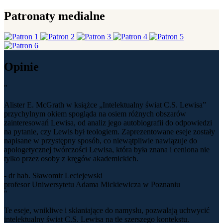
Patronaty medialne
Opinie
"
Alister E. McGrath w książce „Intelektualny świat C.S. Lewisa”
przychylnym okiem spogląda na osiem różnych obszarów
zainteresowań Lewisa, od analiz jego autobiografii do odpowiedzi
na pytanie, czy Lewis był teologiem. Zaprezentowane eseje zostały
napisane w przystępny sposób, co niewątpliwie nawiązuje do
apologetycznej twórczości Lewisa, która była znana i ceniona nie
tylko przez osoby z kręgów akademickich.
- dr hab. Sławomir Leciejewski
profesor Uniwersytetu Adama Mickiewicza w Poznaniu
"
Te eseje, wnikliwe i skłaniające do namysłu, pozwalają uchwycić
intelektualny świat C.S. Lewisa na tle szerszego kontekstu.