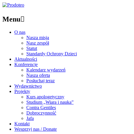
Menu

O nas
Nasza misja
Nasz zespół
Statut
Standardy Ochrony Dzieci
Aktualności
Konferencje
Kalendarz wydarzeń
Nasza oferta
Posłuchaj teraz
Wydawnictwo
Projekty
Kurs apologetyczny
Studium „Wiara i nauka”
Contra Gentiles
Dobroczynność
Jafa
Kontakt
Wesprzyj nas / Donate