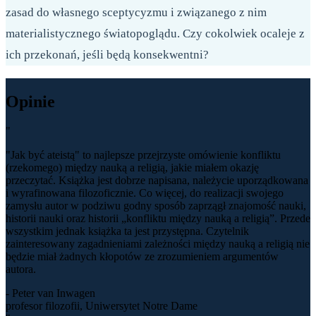
zasad do własnego sceptycyzmu i związanego z nim
materialistycznego światopoglądu. Czy cokolwiek ocaleje z
ich przekonań, jeśli będą konsekwentni?
Opinie
"
"Jak być ateistą" to najlepsze przejrzyste omówienie konfliktu
(rzekomego) między nauką a religią, jakie miałem okazję
przeczytać. Książka jest dobrze napisana, należycie uporządkowana
i wyrafinowana filozoficznie. Co więcej, do realizacji swojego
zamysłu autor w podziwu godny sposób zaprzągł znajomość nauki,
historii nauki oraz historii „konfliktu między nauką a religią”. Przede
wszystkim jednak książka ta jest przystępna. Czytelnik
zainteresowany zagadnieniami zależności między nauką a religią nie
będzie miał żadnych kłopotów ze zrozumieniem argumentów
autora.
- Peter van Inwagen
profesor filozofii, Uniwersytet Notre Dame