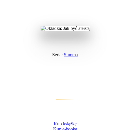
Wydawnictwo
›
Summa
›
Jak być ateistą
Seria:
Summa
Jak być ateistą
Dlaczego sceptycy bywają często nie dość
sceptyczni
Mitch Stokes
Kup książkę
Kup e-booka