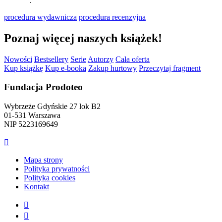
prof UZ
.
procedura wydawnicza
procedura recenzyjna
Poznaj więcej naszych książek!
Nowości
Bestsellery
Serie
Autorzy
Cała oferta
Kup książkę
Kup e-booka
Zakup hurtowy
Przeczytaj fragment
Fundacja Prodoteo
Wybrzeże Gdyńskie 27 lok B2
01-531 Warszawa
NIP 5223169649

Mapa strony
Polityka prywatności
Polityka cookies
Kontakt

