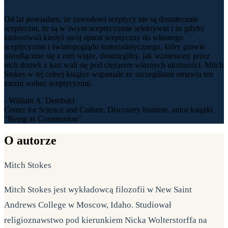
"
Od lat powiadam, że zawodowi sceptycy nie są dostatecznie
sceptyczni, że są w swym sceptycyzmie selektywni i że gdyby
zastosowali kiedyś swój aparat sceptyczny do własnego
sceptycyzmu i światopoglądu materialistycznego, który prawie
nieodłącznie się z nim wiąże, dostrzegliby, jak wzniesiony przez
nich domek z kart wali się pod ciężarem własnych ułomności. Mitch
Stokes w tej celnej książce wspaniale ze szczegółami omawia ten
zarzut wobec sceptycyzmu.
- William A. Dembski
Center for Science and Culture, Discovery Institute, autor książki
"Being as Communion"
O autorze
Mitch Stokes
Mitch Stokes jest wykładowcą filozofii w New Saint
Andrews College w Moscow, Idaho. Studiował
religioznawstwo pod kierunkiem Nicka Wolterstorffa na