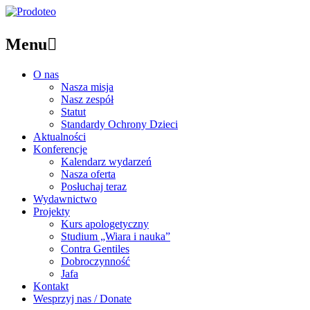
Menu

O nas
Nasza misja
Nasz zespół
Statut
Standardy Ochrony Dzieci
Aktualności
Konferencje
Kalendarz wydarzeń
Nasza oferta
Posłuchaj teraz
Wydawnictwo
Projekty
Kurs apologetyczny
Studium „Wiara i nauka”
Contra Gentiles
Dobroczynność
Jafa
Kontakt
Wesprzyj nas / Donate