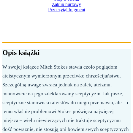
Zakup hurtowy
Przeczytaj fragment
282 STRON
FORMAT 158X230 MM
OPRAWA MIĘKKA
Opis książki
W swojej książce Mitch Stokes stawia czoło poglądom
ateistycznym wymierzonym przeciwko chrześcijaństwu.
Szczególną uwagę zwraca jednak na zaletę ateizmu,
mianowicie na jego zdeklarowany sceptycyzm. Jak pisze,
sceptyczne stanowisko ateistów do niego przemawia, ale – i
temu właśnie problemowi Stokes poświęca najwięcej
miejsca – wielu niewierzących nie traktuje sceptycyzmu
dość poważnie, nie stosują oni bowiem swych sceptycznych