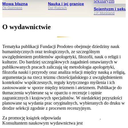
Mowa błazna
Nauka i jej granice
Os Guinness
Del Ratzsch
Scjentyzm i seku
J.P. Moreland
O wydawnictwie
Tematyka publikacji Fundacji Prodoteo obejmuje dziedziny nauk
humanistycznych oraz teologicznych, ze szczególnym
uwzględnieniem problemów apologetyki, filozofii, nauk o religii i
kulturze. Do bardziej szczegółowych zagadnień omawianych w
publikowanych pracach zaliczają się metodologia apologetyki,
filozofia nauki i przyrody oraz analiza relacji między nauką a religią,
argumentacja na rzecz teizmu chrześcijańskiego z uwzględnieniem
kontekstów współczesnych, reguły krytycznego myślenia i ich
zastosowanie w sporze między teizmem i ateizmem. Publikacje do
tłumaczenia wybierane są w oparciu o recenzje i opinie
zagranicznych i krajowych specjalistów. W niedalekiej przyszłości
planowane są wydania prac oryginalnych, wybieranych do druku w
drodze selekcji zgodnie z procesem recenzyjnym.
Za promocję książek odpowiada
dr Małgorzata Madej
.
Konsultantem naukowym wydawnictwa jest
dr hab. Piotr Bylica,