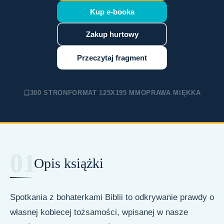
Projekty
Kup e-booka
Kurs apologetyczny
Zakup hurtowy
Studium „Wiara i nauka”
Przeczytaj fragment
Contra Gentiles
Dobroczynność
300 STRON
FORMAT 125X195 MM
OPRAWA MIĘKKA
Jafa
Kontakt
Wesprzyj nas / Donate
Opis książki
Spotkania z bohaterkami Biblii to odkrywanie prawdy o
własnej kobiecej tożsamości, wpisanej w nasze