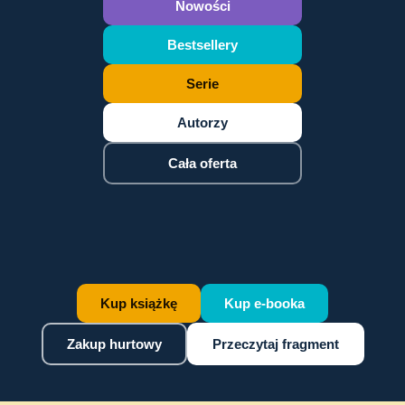
Nowości
Bestsellery
Serie
Autorzy
Cała oferta
Kup książkę
Kup e-booka
Zakup hurtowy
Przeczytaj fragment