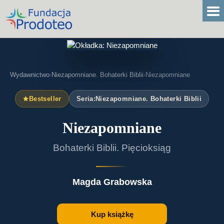

O nas
Nasza misja
Nasz zespół
Statut
Wydawnictwo
›
Niezapomniane. Bohaterki Biblii
›
Niezapomniane
Standardy Ochrony Dzieci
Bestseller
Seria:
Niezapomniane. Bohaterki Biblii
Aktualności
Niezapomniane
Konferencje
Bohaterki Biblii. Pięcioksiąg
Kalendarz wydarzeń
Nasza oferta
Magda Grabowska
Posłuchaj teraz
Wydawnictwo
Kup książkę