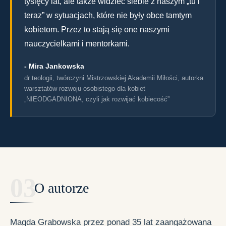
tysięcy lat, ale także widzieć siebie z naszym „tu i
teraz” w sytuacjach, które nie były obce tamtym
kobietom. Przez to stają się one naszymi
nauczycielkami i mentorkami.
- Mira Jankowska
dr teologii, twórczyni Mistrzowskiej Akademii Miłości, autorka
warsztatów rozwoju osobistego dla kobiet
„NIEODGADNIONA, czyli jak rozwijać kobiecość”
O autorze
Magda Grabowska przez ponad 35 lat zaangażowana