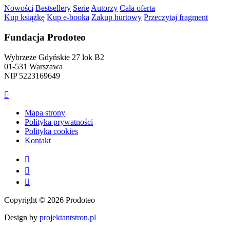
Nowości
Bestsellery
Serie
Autorzy
Cała oferta
Kup książkę
Kup e-booka
Zakup hurtowy
Przeczytaj fragment
Fundacja Prodoteo
Wybrzeże Gdyńskie 27 lok B2
01-531 Warszawa
NIP 5223169649

Mapa strony
Polityka prywatności
Polityka cookies
Kontakt



Copyright © 2026 Prodoteo
Design by
projektantstron.pl