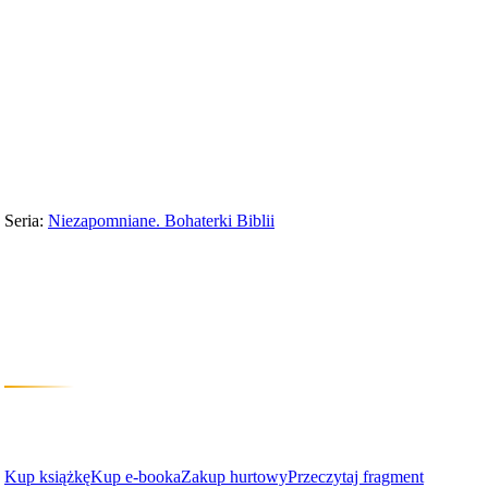
Wydawnictwo
›
Niezapomniane. Bohaterki Biblii
›
Niezapomniane
Seria:
Niezapomniane. Bohaterki Biblii
Niezapomniane
Bohaterki Biblii. Księgi Pism
Magda Grabowska
Kup książkę
Kup e-booka
Zakup hurtowy
Przeczytaj fragment