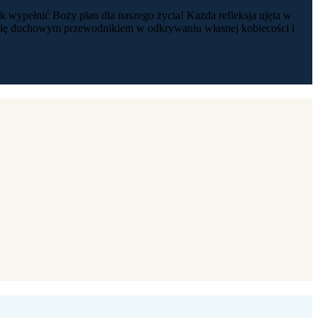
ak wypełnić Boży plan dla naszego życia! Każda refleksja ujęta w
ć się duchowym przewodnikiem w odkrywaniu własnej kobiecości i