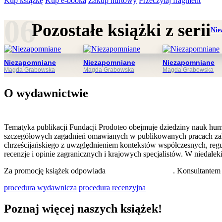
Kup książkę
Kup e-booka
Zakup hurtowy
Przeczytaj fragment
Pozostałe książki z serii
Nie
Niezapomniane
Niezapomniane
Niezapomniane
Magda Grabowska
Magda Grabowska
Magda Grabowska
O wydawnictwie
Tematyka publikacji Fundacji Prodoteo obejmuje dziedziny nauk human
szczegółowych zagadnień omawianych w publikowanych pracach zaliczaj
chrześcijańskiego z uwzględnieniem kontekstów współczesnych, regu
recenzje i opinie zagranicznych i krajowych specjalistów. W niedal
Za promocję książek odpowiada
dr Małgorzata Madej
. Konsultante
procedura wydawnicza
procedura recenzyjna
Poznaj więcej naszych książek!