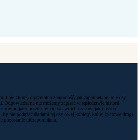
m. I nie chodzi o przelotną znajomość, jak zapamiętane imię czy
. Odpowiedzi na nie możemy zapisać w sąsiedztwie historii
 zarówno jako przedstawicielka swoich czasów, jak i osoba
 by nie podążać śladami tej czy owej kobiety, której życiowe drogi
ze pozostanie niezapomniana.