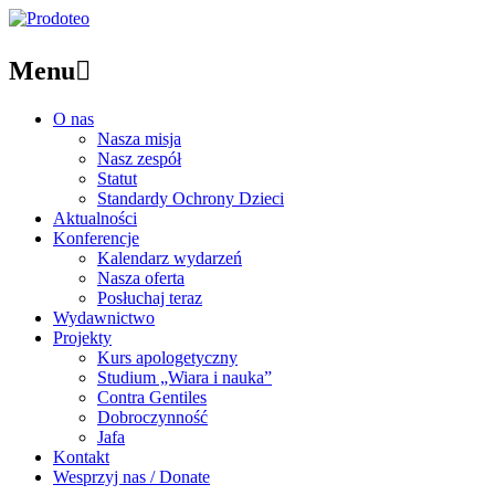
Menu

O nas
Nasza misja
Nasz zespół
Statut
Standardy Ochrony Dzieci
Aktualności
Konferencje
Kalendarz wydarzeń
Nasza oferta
Posłuchaj teraz
Wydawnictwo
Projekty
Kurs apologetyczny
Studium „Wiara i nauka”
Contra Gentiles
Dobroczynność
Jafa
Kontakt
Wesprzyj nas / Donate