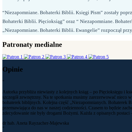
“Niezapomniane. Bohaterki Biblii. Księgi Pism” zostały pop
Bohaterki Biblii. Pięcioksiąg” oraz “ Niezapomniane. Bohaterk
„Niezapomniane. Bohaterki Biblii. Ewangelie” rozpoczął pr
Patronaty medialne
Opinie
"
Autorka przybliża niewiasty z kolejnych ksiąg – po Pięcioksięgu i ks
szczegół zewnętrzny. Na te spotkania musimy zarezerwować nieco wi
bohaterek biblijnych. Kolejna część „Niezapomnianych. Bohaterek Bib
przemawiająca do nas w naszej codzienności. Czasem to będzie zachęt
zdecydowanie nie były drogami Bożymi. Każda z opisanych postaci – 
dr hab. Aneta Rayzacher-Majewska
"