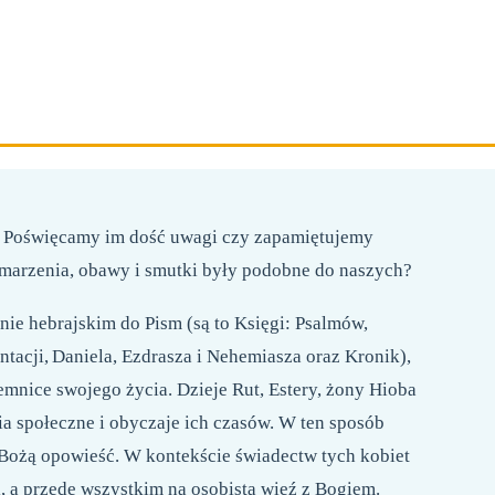
264 STRON
FORMAT 125X195 MM
OPRAWA MIĘKKA
? Poświęcamy im dość uwagi czy zapamiętujemy
, marzenia, obawy i smutki były podobne do naszych?
onie hebrajskim do Pism (są to Księgi: Psalmów,
ntacji, Daniela, Ezdrasza i Nehemiasza oraz Kronik),
emnice swojego życia. Dzieje Rut, Estery, żony Hioba
ia społeczne i obyczaje ich czasów. W ten sposób
 Bożą opowieść. W kontekście świadectw tych kobiet
i, a przede wszystkim na osobistą więź z Bogiem.