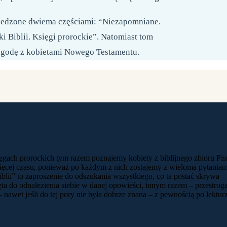
rzedzone dwiema częściami: “Niezapomniane.
i Biblii. Księgi prorockie”. Natomiast tom
zygodę z kobietami Nowego Testamentu.
ięgach prorockich tym razem poznajemy kobiety z biblijnego zbioru Pis
ęcej czasu, ponieważ po każdym z nich zostajemy z wieloma pytaniami
lii” to zaproszenie do odszukania wszystkiego, co ta postać skrywa –
a do odnalezienia siebie w danej opowieści, innym razem – przestroga,
nawet jeśli do tej pory nie była dobrze znana – z pewnością po lektur