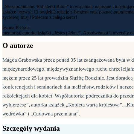
„Niezapomniane. Bohaterki Biblii” to wspaniale napisane i inspirując
książce pozwoli Ci pogłębić relację z Bogiem oraz poznać pragnien
życiowej misji! Polecam z całego serca!
Iwona Pietrala
mentorka, autorka książki „Jesteś piękna”. Absolwentka University
O autorze
Magda Grabowska przez ponad 35 lat zaangażowana była w dz
międzynarodowego, międzywyznaniowego ruchu chrześcijańsk
mężem przez 25 lat prowadziła Służbę Rodzinie. Jest doradc
konferencjach i seminariach dla małżeństw, rodziców i narzec
rekolekcjach dla kobiet. Współautorka podręcznika do przed
wybierzesz”, autorka książek „Kobieta warta królestwa”, „Kl
wędrówka” i „Cudowna przemiana”.
Szczegóły wydania