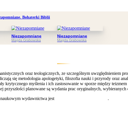
zapomniane. Bohaterki Biblii
Niezapomniane
Niezapomniane
Magda Grabowska
Magda Grabowska
istycznych oraz teologicznych, ze szczególnym uwzględnieniem problem
ą się metodologia apologetyki, filozofia nauki i przyrody oraz analiz
ły krytycznego myślenia i ich zastosowanie w sporze między teizmem i
ekiej przyszłości planowane są wydania prac oryginalnych, wybieranych
m naukowym wydawnictwa jest
dr hab. Piotr Bylica, prof UZ
.