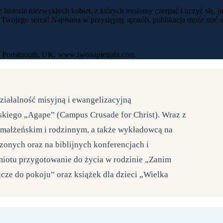
e historie niezwykłych kobiet, z których możemy czerpać i uczyć się, j
ia Twojego serca! Napisana w przystępny sposób, publikacja może sta
 of Portsmouth, UK, www.iwonapietrala.com
iałalność misyjną i ewangelizacyjną
iego „Agape” (Campus Crusade for Christ). Wraz z
ą małżeńskim i rodzinnym, a także wykładowcą na
zonych oraz na biblijnych konferencjach i
miotu przygotowanie do życia w rodzinie „Zanim
ucze do pokoju” oraz książek dla dzieci „Wielka