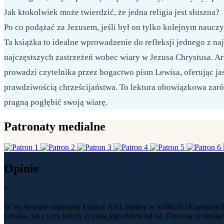
Jak ktokolwiek może twierdzić, że jedna religia jest słuszna?
Po co podążać za Jezusem, jeśli był on tylko kolejnym naucz
Ta książka to idealne wprowadzenie do refleksji jednego z 
najczęstszych zastrzeżeń wobec wiary w Jezusa Chrystusa. Ar
prowadzi czytelnika przez bogactwo pism Lewisa, oferując j
prawdziwością chrześcijaństwa. To lektura obowiązkowa zarów
pragną pogłębić swoją wiarę.
Patronaty medialne
Opinie
"
W tej świetnie napisanej książce Art Lindsley w krótkich i klarowny
Lewisa, jak i tym, którzy czytają jego dzieła od lat. Docenią ją myśl