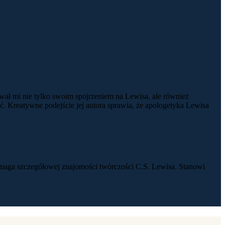
ował mi nie tylko swoim spojrzeniem na Lewisa, ale również
. Kreatywne podejście jej autora sprawia, że apologetyka Lewisa
wymaga szczegółowej znajomości twórczości C.S. Lewisa. Stanowi