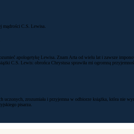
j mądrości C.S. Lewisa.
y
 zrozumieć apologetykę Lewisa. Znam Arta od wielu lat i zawsze impon
iążki C.S. Lewis: obrońca Chrystusa sprawiła mi ogromną przyjemność
ych uczonych, zrozumiała i przyjemna w odbiorze książka, która nie 
yjskiego pisarza.