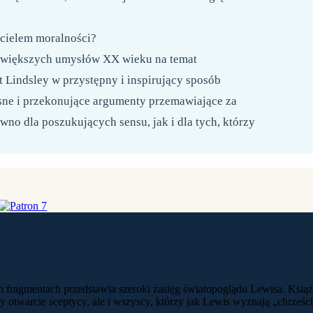
ycielem moralności?
największych umysłów XX wieku na temat
t Lindsley w przystępny i inspirujący sposób
asne i przekonujące argumenty przemawiające za
no dla poszukujących sensu, jak i dla tych, którzy
ch fragmentach przedstawia szeroki zasięg światopoglądu Lewisa. Ksią
ący otwarcie sceptycy, ale i wszyscy, którzy jak Lewis wyznają „chrześc