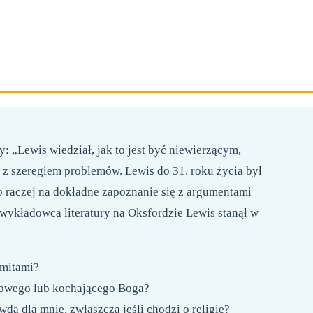
216 STRON
FORMAT 158X230 MM
OPRAWA MIĘKKA
: „Lewis wiedział, jak to jest być niewierzącym,
 z szeregiem problemów. Lewis do 31. roku życia był
go raczej na dokładne zapoznanie się z argumentami
 wykładowca literatury na Oksfordzie Lewis stanął w
 mitami?
obowego lub kochającego Boga?
wdą dla mnie, zwłaszcza jeśli chodzi o religię?