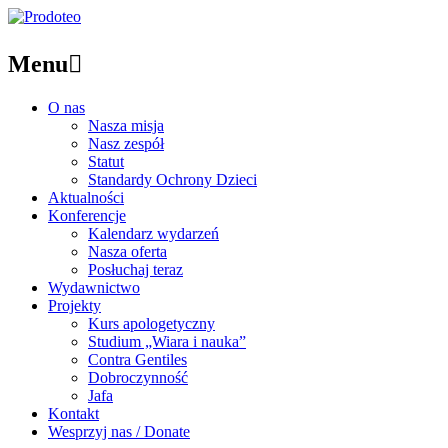
Menu

O nas
Nasza misja
Nasz zespół
Statut
Standardy Ochrony Dzieci
Aktualności
Konferencje
Kalendarz wydarzeń
Nasza oferta
Posłuchaj teraz
Wydawnictwo
Projekty
Kurs apologetyczny
Studium „Wiara i nauka”
Contra Gentiles
Dobroczynność
Jafa
Kontakt
Wesprzyj nas / Donate