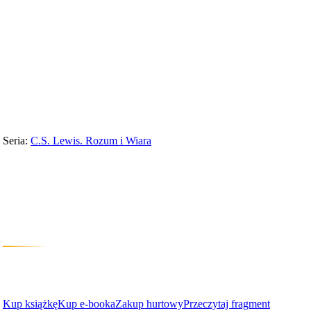
Wydawnictwo
›
C.S. Lewis. Rozum i Wiara
›
C.S. Lewis: obrońca Chrystusa
Seria:
C.S. Lewis. Rozum i Wiara
C.S. Lewis: obrońc
Rozum, wyobraźnia i wiara
Art Lindsley
Kup książkę
Kup e-booka
Zakup hurtowy
Przeczytaj fragment