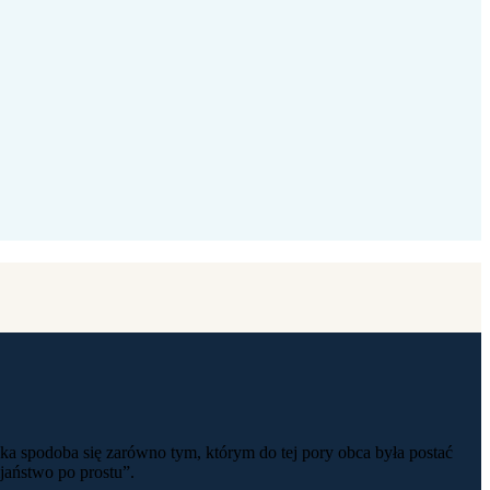
żka spodoba się zarówno tym, którym do tej pory obca była postać
ijaństwo po prostu”.