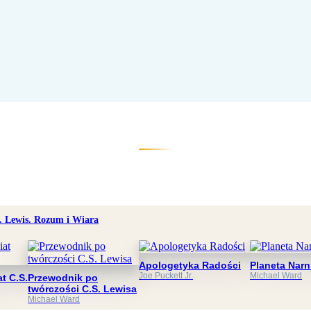
. Lewis. Rozum i Wiara
Apologetyka Radości
Planeta Narn
Joe Puckett Jr.
Michael Ward
t C.S.
Przewodnik po
twórczości C.S. Lewisa
Michael Ward