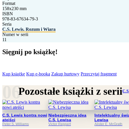
Format
158x230 mm
ISBN
978-83-67634-79-3
Seria
C.S. Lewis. Rozum i Wiara
Numer w serii
11
Sięgnij po książkę!
Kup książkę
Kup e-booka
Zakup hurtowy
Przeczytaj fragment
Pozostałe książki z serii
C.S
C.S. Lewis kontra nowi
Niebezpieczna idea
Intelektualny świa
ateiści
C.S. Lewisa
Lewisa
Peter S. Williams
Victor Reppert
Alister E. McGrath