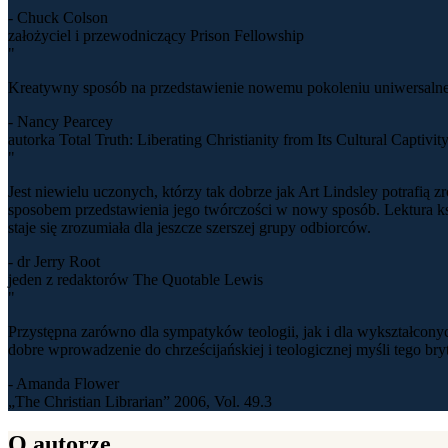
- Chuck Colson
założyciel i przewodniczący Prison Fellowship
"
Kreatywny sposób na przedstawienie nowemu pokoleniu uniwersalne
- Nancy Pearcey
autorka Total Truth: Liberating Christianity from Its Cultural Captivit
"
Jest niewielu uczonych, którzy tak dobrze jak Art Lindsley potrafią
sposobem przedstawienia jego twórczości w nowy sposób. Lektura ks
staje się zrozumiała dla jeszcze szerszej grupy odbiorców.
- dr Jerry Root
jeden z redaktorów The Quotable Lewis
"
Przystępna zarówno dla sympatyków teologii, jak i dla wykształcon
dobre wprowadzenie do chrześcijańskiej i teologicznej myśli tego bryt
- Amanda Flower
„The Christian Librarian” 2006, Vol. 49.3
O autorze