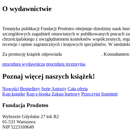
O wydawnictwie
Tematyka publikacji Fundacji Prodoteo obejmuje dziedziny nauk human
szczegółowych zagadnień omawianych w publikowanych pracach zaliczaj
chrześcijańskiego z uwzględnieniem kontekstów współczesnych, regu
recenzje i opinie zagranicznych i krajowych specjalistów. W niedal
Za promocję książek odpowiada
dr Małgorzata Madej
. Konsultante
procedura wydawnicza
procedura recenzyjna
Poznaj więcej naszych książek!
Nowości
Bestsellery
Serie
Autorzy
Cała oferta
Kup książkę
Kup e-booka
Zakup hurtowy
Przeczytaj fragment
Fundacja Prodoteo
Wybrzeże Gdyńskie 27 lok B2
01-531 Warszawa
NIP 5223169649