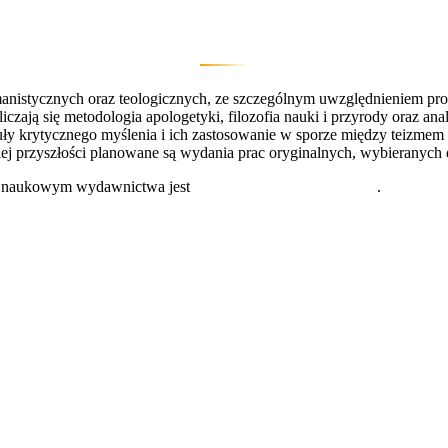
istycznych oraz teologicznych, ze szczególnym uwzględnieniem problem
ą się metodologia apologetyki, filozofia nauki i przyrody oraz analiz
ły krytycznego myślenia i ich zastosowanie w sporze między teizmem i
ekiej przyszłości planowane są wydania prac oryginalnych, wybieranych
m naukowym wydawnictwa jest
dr hab. Piotr Bylica, prof UZ
.