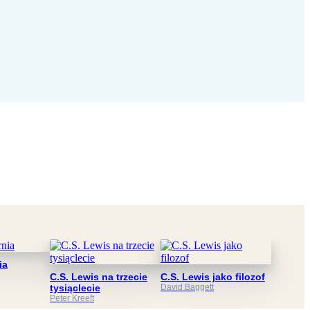
ia
C.S. Lewis na trzecie
C.S. Lewis jako filozof
tysiąclecie
David Baggett
Peter Kreeft