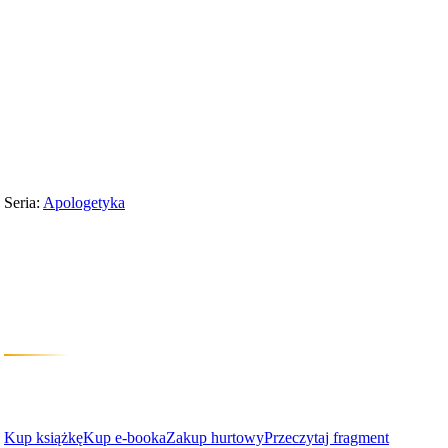
Wydawnictwo
›
Apologetyka
›
Czy naukowiec może wierzyć w cuda?
Seria:
Apologetyka
Czy naukowiec moż
Profesor MIT odpowiada na pytania o Boga i naukę
Ian Horner Hutchinson
Kup książkę
Kup e-booka
Zakup hurtowy
Przeczytaj fragment