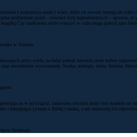
 pytaniami z pogranicza nauki i wiary, które od zawsze nurtują nie ty
jętne podzielenie pytań – również tych najtrudniejszych – sprawia, że
ą książkę Czy naukowiec może wierzyć w cuda mogę polecić jako lektur
pernika w Toruniu
zadawanych przez wielu, na które jednak niewielu umie trafnie odpow
az niezmiennie wyrozumiały. Nauka, teologia, etyka, historia, filozofi
ngtonu
powiada on w tej książce, zadawano również mnie i też starałem się n
bokie i intrygujące pytania o Biblię i naukę, a nie zadowolą ich odpow
rthern Seminary