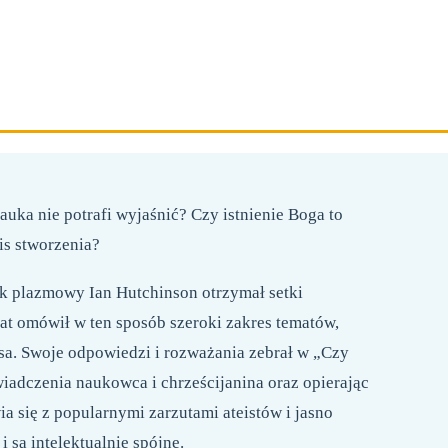
264 STRON
FORMAT 158X230 MM
OPRAWA MIĘKKA
auka nie potrafi wyjaśnić? Czy istnienie Boga to
is stworzenia?
k plazmowy Ian Hutchinson otrzymał setki
at omówił w ten sposób szeroki zakres tematów,
sa. Swoje odpowiedzi i rozważania zebrał w „Czy
adczenia naukowca i chrześcijanina oraz opierając
 się z popularnymi zarzutami ateistów i jasno
 są intelektualnie spójne.