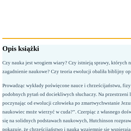
Opis książki
Czy nauka jest wrogiem wiary? Czy istnieją sprawy, których n
zagadnienie naukowe? Czy teoria ewolucji obaliła biblijny op
Prowadząc wykłady poświęcone nauce i chrześcijaństwu, fizy
podobnych pytań od dociekliwych słuchaczy. Na przestrzeni l
poczynając od ewolucji człowieka po zmartwychwstanie Jezu
naukowiec może wierzyć w cuda?”. Czerpiąc z własnego doświ
się na solidnych podstawach naukowych, Hutchinson rozprawia
pokazuje, że chrześcijaństwo i nauka wzajemnie się wspierają i