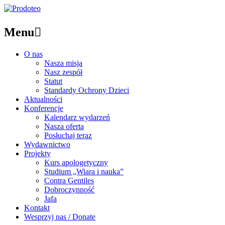
Menu

O nas
Nasza misja
Nasz zespół
Statut
Standardy Ochrony Dzieci
Aktualności
Konferencje
Kalendarz wydarzeń
Nasza oferta
Posłuchaj teraz
Wydawnictwo
Projekty
Kurs apologetyczny
Studium „Wiara i nauka”
Contra Gentiles
Dobroczynność
Jafa
Kontakt
Wesprzyj nas / Donate