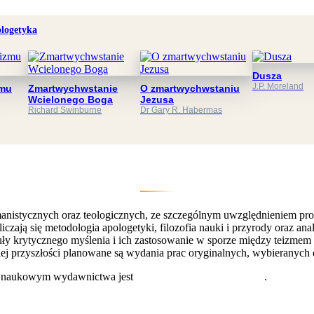
logetyka
Dusza
J.P. Moreland
zmu
Zmartwychwstanie
O zmartwychwstaniu
Wcielonego Boga
Jezusa
Richard Swinburne
Dr Gary R. Habermas
istycznych oraz teologicznych, ze szczególnym uwzględnieniem problem
ą się metodologia apologetyki, filozofia nauki i przyrody oraz analiz
ły krytycznego myślenia i ich zastosowanie w sporze między teizmem i
ekiej przyszłości planowane są wydania prac oryginalnych, wybieranych
m naukowym wydawnictwa jest
dr hab. Piotr Bylica, prof UZ
.