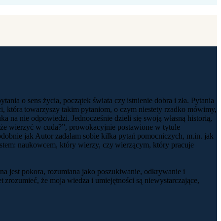
nia o sens życia, początek świata czy istnienie dobra i zła. Pytania
ci, która towarzyszy takim pytaniom, o czym niestety rzadko mówimy,
ka na nie odpowiedzi. Jednocześnie dzieli się swoją własną historią,
oże wierzyć w cuda?”, prowokacyjnie postawione w tytule
Podobnie jak Autor zadałam sobie kilka pytań pomocniczych, m.in. jak
estem: naukowcem, który wierzy, czy wierzącym, który pracuje
ona jest pokora, rozumiana jako poszukiwanie, odkrywanie i
et zrozumieć, że moja wiedza i umiejętności są niewystarczające,