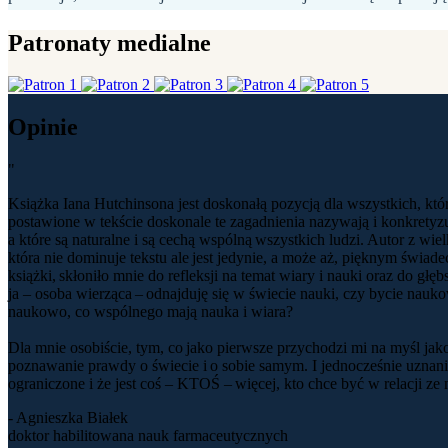
Patronaty medialne
Opinie
"
Książka Iana Hutchinsona jest doskonałą pozycją dla wszystkich, któr
postawione w tekście doskonale te zagadnienia nazywają i konkretyz
a które są naturalne i są cechą wspólną wszystkich ludzi. Autor z wie
która nie dominuje tekstu ale jest jedynie, a może aż, pięknym świ
książki, skłoniło mnie do refleksji na temat wiary i nauki oraz do g
ja – osoba wierząca – odnajduję się w świecie nauki, czy bycie nau
naukowo, co wspólnego mają nauka i wiara?
Dla mnie osobiście, tym, co jako pierwsze przychodzi mi na myśl jak
poznawanie prawdy o świecie i o sobie samym. I jednocześnie uznanie,
ograniczone i że jest coś – KTOŚ – więcej, kto chce być w relacji ze
- Agnieszka Białek
doktor habilitowana nauk farmaceutycznych