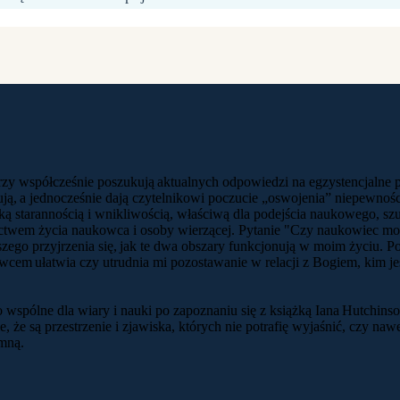
zy współcześnie poszukują aktualnych odpowiedzi na egzystencjalne pyta
ują, a jednocześnie dają czytelnikowi poczucie „oswojenia” niepewnoś
lką starannością i wnikliwością, właściwą dla podejścia naukowego, szu
adectwem życia naukowca i osoby wierzącej. Pytanie "Czy naukowiec m
łębszego przyjrzenia się, jak te dwa obszary funkcjonują w moim życiu. 
kowcem ułatwia czy utrudnia mi pozostawanie w relacji z Bogiem, kim j
o wspólne dla wiary i nauki po zapoznaniu się z książką Iana Hutchins
 że są przestrzenie i zjawiska, których nie potrafię wyjaśnić, czy naw
 mną.