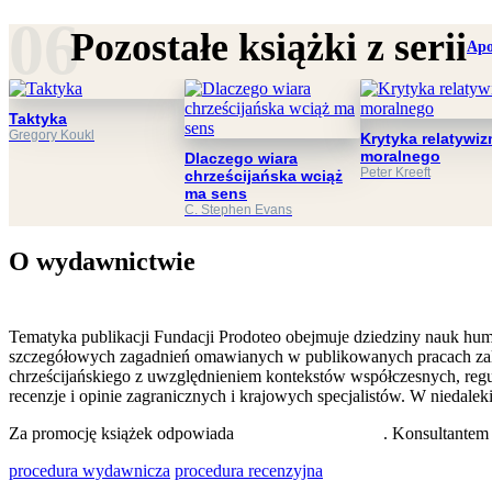
Pozostałe książki z serii
Apo
Taktyka
Gregory Koukl
Krytyka relatywi
moralnego
Dlaczego wiara
Peter Kreeft
chrześcijańska wciąż
ma sens
C. Stephen Evans
O wydawnictwie
Tematyka publikacji Fundacji Prodoteo obejmuje dziedziny nauk human
szczegółowych zagadnień omawianych w publikowanych pracach zaliczaj
chrześcijańskiego z uwzględnieniem kontekstów współczesnych, regu
recenzje i opinie zagranicznych i krajowych specjalistów. W niedal
Za promocję książek odpowiada
dr Małgorzata Madej
. Konsultante
procedura wydawnicza
procedura recenzyjna