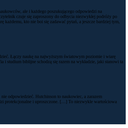
lko naukowców, ale i każdego poszukującego odpowiedzi na
 czytelnik czuje się zaproszony do odbycia niezwykłej podróży po
ę każdemu, kto nie boi się zadawać pytań, a jeszcze bardziej tym,
iedzieć. Łączy naukę na najwyższym światowym poziomie i wiarę
a i studium biblijne schodzą się razem na wykładzie, jaki stanowi ta
a nie odpowiedzieć. Hutchinson to naukowiec, a zarazem
iedzi protekcjonalne i uproszczone. […] To niezwykle wartościowa