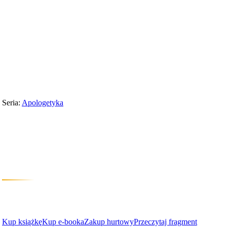
Wydawnictwo
›
Apologetyka
›
Krytyka relatywizmu moralnego
Seria:
Apologetyka
Krytyka relatywiz
Wywiad z pewnym absolutystą
Peter Kreeft
Kup książkę
Kup e-booka
Zakup hurtowy
Przeczytaj fragment