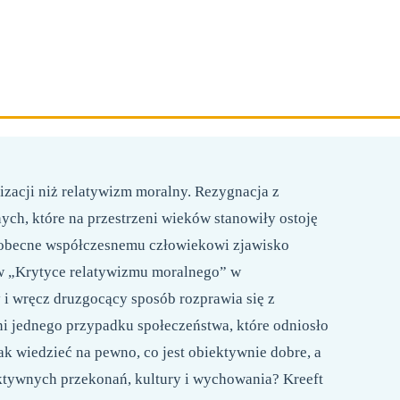
194 STRON
FORMAT 158X230 MM
OPRAWA MIĘKKA
izacji niż relatywizm moralny. Rezygnacja z
ch, które na przestrzeni wieków stanowiły ostoję
chobecne współczesnemu człowiekowi zjawisko
 w „Krytyce relatywizmu moralnego” w
y i wręcz druzgocący sposób rozprawia się z
ni jednego przypadku społeczeństwa, które odniosło
 wiedzieć na pewno, co jest obiektywnie dobre, a
ektywnych przekonań, kultury i wychowania? Kreeft