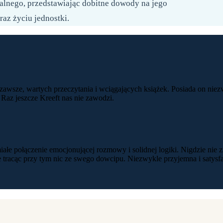
alnego, przedstawiając dobitne dowody na jego
az życiu jednostki.
zawsze, wartych przeczytania i wciągających książek. Posiada on nie
 Raz jeszcze Kreeft nas nie zawodzi.
iałe połączenie emocjonującej rozmowy i solidnej logiki. Nigdzie nie 
ie tracąc przy tym nic ze swego dowcipu. Niezwykle przyjemna i satysfa