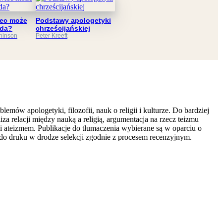
ec może
Podstawy apologetyki
uda?
chrześcijańskiej
hinson
Peter Kreeft
ów apologetyki, filozofii, nauk o religii i kulturze. Do bardziej
a relacji między nauką a religią, argumentacja na rzecz teizmu
 ateizmem. Publikacje do tłumaczenia wybierane są w oparciu o
 do druku w drodze selekcji zgodnie z procesem recenzyjnym.