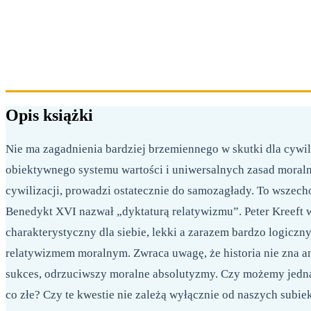
Opis książki
Nie ma zagadnienia bardziej brzemiennego w skutki dla cywil
obiektywnego systemu wartości i uniwersalnych zasad moralny
cywilizacji, prowadzi ostatecznie do samozagłady. To wsze
Benedykt XVI nazwał „dyktaturą relatywizmu”. Peter Kreeft
charakterystyczny dla siebie, lekki a zarazem bardzo logiczn
relatywizmem moralnym. Zwraca uwagę, że historia nie zna a
sukces, odrzuciwszy moralne absolutyzmy. Czy możemy jednak
co złe? Czy te kwestie nie zależą wyłącznie od naszych subi