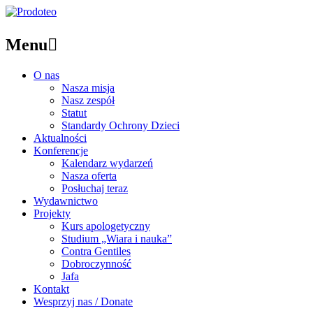
Menu

O nas
Nasza misja
Nasz zespół
Statut
Standardy Ochrony Dzieci
Aktualności
Konferencje
Kalendarz wydarzeń
Nasza oferta
Posłuchaj teraz
Wydawnictwo
Projekty
Kurs apologetyczny
Studium „Wiara i nauka”
Contra Gentiles
Dobroczynność
Jafa
Kontakt
Wesprzyj nas / Donate