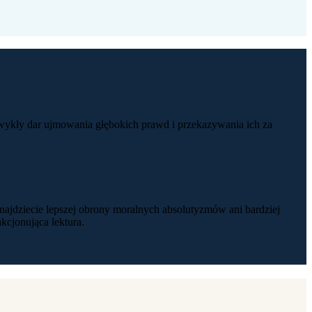
zwykły dar ujmowania głębokich prawd i przekazywania ich za
znajdziecie lepszej obrony moralnych absolutyzmów ani bardziej
kcjonująca lektura.