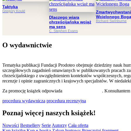
Taktyka
Gregory Koukl
Zmartwychwstani
Wcielonego Bog
Dlaczego wiara
Richard Swinburne
chrześcijańska wciąż
ma sens
C. Stephen Evans
O wydawnictwie
Tematyka publikacji Fundacji Prodoteo obejmuje dziedziny nauk human
szczegółowych zagadnień omawianych w publikowanych pracach zaliczaj
chrześcijańskiego z uwzględnieniem kontekstów współczesnych, regu
recenzje i opinie zagranicznych i krajowych specjalistów. W niedal
Za promocję książek odpowiada
dr Małgorzata Madej
. Konsultante
procedura wydawnicza
procedura recenzyjna
Poznaj więcej naszych książek!
Nowości
Bestsellery
Serie
Autorzy
Cała oferta
Kup książkę
Kup e-booka
Zakup hurtowy
Przeczytaj fragment