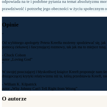
odpowiada na te i podobne pytania na temat absolutyzmu mor
prawdziwość i potrzebę jego obecności w życiu społecznym or
Opinie
"
Od wybitnego apologety Petera Kreefta możemy spodziewać się, jak 
pomocą ciekawej i fascynującej rozmowy, tak jak ma to miejsce tutaj.
- Chuck Colson
autor „Loving God”
"
W swojej pouczającej i błyskotliwej książce Kreeft proponuje nam śm
druzgoczącej krytyki relatywizmu niż ta, którą przedstawia Kreeft, n
- William K. Kilpatrick
autor „Why Johnny Can't Tell Right from Wrong”
O autorze