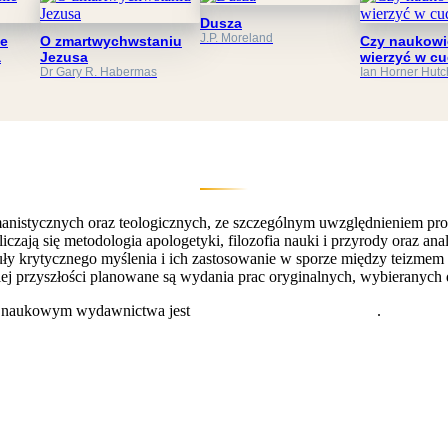
Dusza
J.P. Moreland
e
O zmartwychwstaniu
Czy naukowi
a
Jezusa
wierzyć w c
Dr Gary R. Habermas
Ian Horner Hutc
istycznych oraz teologicznych, ze szczególnym uwzględnieniem problem
ą się metodologia apologetyki, filozofia nauki i przyrody oraz analiz
ły krytycznego myślenia i ich zastosowanie w sporze między teizmem i
ekiej przyszłości planowane są wydania prac oryginalnych, wybieranych
m naukowym wydawnictwa jest
dr hab. Piotr Bylica, prof UZ
.