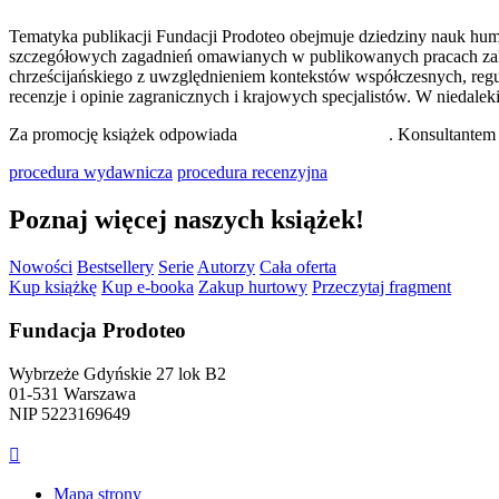
Tematyka publikacji Fundacji Prodoteo obejmuje dziedziny nauk human
szczegółowych zagadnień omawianych w publikowanych pracach zaliczaj
chrześcijańskiego z uwzględnieniem kontekstów współczesnych, regu
recenzje i opinie zagranicznych i krajowych specjalistów. W niedal
Za promocję książek odpowiada
dr Małgorzata Madej
. Konsultante
procedura wydawnicza
procedura recenzyjna
Poznaj więcej naszych książek!
Nowości
Bestsellery
Serie
Autorzy
Cała oferta
Kup książkę
Kup e-booka
Zakup hurtowy
Przeczytaj fragment
Fundacja Prodoteo
Wybrzeże Gdyńskie 27 lok B2
01-531 Warszawa
NIP 5223169649

Mapa strony