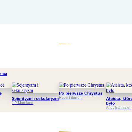
mma
e
Po pierwsze Chrystus
Robert Barron
Scjentyzm i sekularyzm
Ateista, któr
J.P. Moreland
było
Andy Bannister