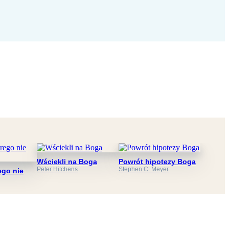
Wściekli na Boga
Powrót hipotezy Boga
Peter Hitchens
Stephen C. Meyer
ego nie