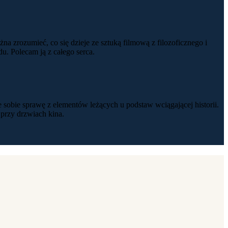
 zrozumieć, co się dzieje ze sztuką filmową z filozoficznego i
u. Polecam ją z całego serca.
sobie sprawę z elementów leżących u podstaw wciągającej historii.
 przy drzwiach kina.