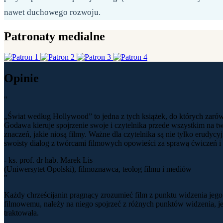
nawet duchowego rozwoju.
Patronaty medialne
Opinie
"
„Świat według Hollywood” to jedna z tych książek, do których zarów
Godawa kieruje spojrzenie swoje i czytelnika przede wszystkim na 
znaczeń, jakie niosą filmy. Ważne dla czytelnika są nie tylko erudy
swoisty dialog z twórcami filmowych opowieści za sprawą ćwiczeń i
- ks. prof. dr hab. Marek Lis
(Uniwersytet Opolski), filmoznawca, teolog filmu i mediów
"
Każdy chrześcijanin pragnący zrozumieć film z punktu widzenia jeg
filmowemu, należy na niego spojrzeć z różnych punktów widzenia, j
traktowała.