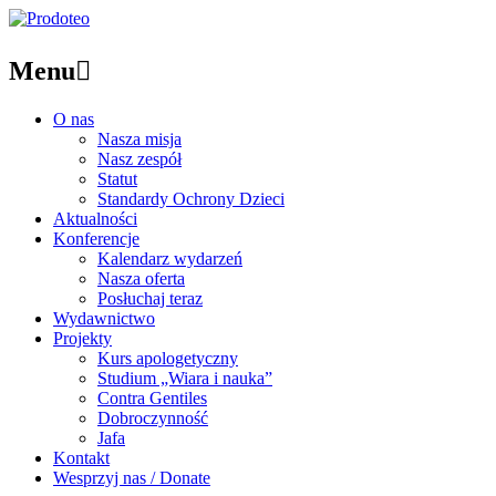
Menu

O nas
Nasza misja
Nasz zespół
Statut
Standardy Ochrony Dzieci
Aktualności
Konferencje
Kalendarz wydarzeń
Nasza oferta
Posłuchaj teraz
Wydawnictwo
Projekty
Kurs apologetyczny
Studium „Wiara i nauka”
Contra Gentiles
Dobroczynność
Jafa
Kontakt
Wesprzyj nas / Donate