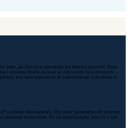
ać sobie, jak złożonym zjawiskiem jest filmowa opowieść. Brian
ania i oceniania filmów pozwala na odkrywanie nieoczywistych
ijańskiej, lecz także zaproszenie do samodzielnego wchodzenia w
wood” za lekturę obowiązkową. Aby oddać sprawiedliwość obrazowi
 absolutnie koniecznym. Nie ma lepszej książki, która by o tym