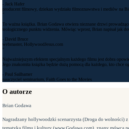
- Jack Hafer
producent filmowy, dziekan wydziału filmoznawstwa i mediów na Bio
"
To ważna książka. Brian Godawa otwiera nieznane drzwi prowadzące d
teologicznego punktu widzenia. Mówiąc wprost, Brian napisał jak dot
- David Bruce
webmaster, HollywoodJesus.com
"
Najważniejszym efektem specjalnym każdego filmu jest dobra opowieś
Jego znakomita książka będzie dużą pomocą dla każdego, kto chce og
- Paul Sailhamer
nauczyciel seminarium, Faith Goes to the Movies
O autorze
Brian Godawa
Nagradzany hollywoodzki scenarzysta (Droga do wolności) z 
tematyką filmu i kultury (www.Godawa.com), znany mówca po