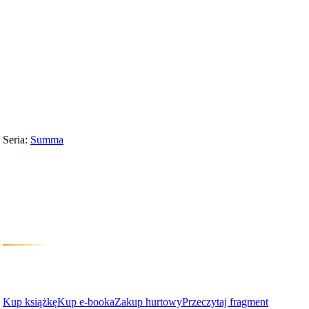
Wydawnictwo
›
Summa
›
Świat według Hollywood
Seria:
Summa
Świat według Holl
Jak mądrze oglądać filmy
Brian Godawa
Kup książkę
Kup e-booka
Zakup hurtowy
Przeczytaj fragment