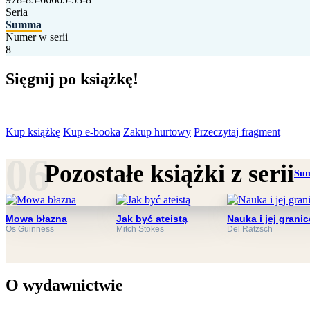
Seria
Summa
Numer w serii
8
Sięgnij po książkę!
Kup książkę
Kup e-booka
Zakup hurtowy
Przeczytaj fragment
Pozostałe książki z serii
Su
Mowa błazna
Jak być ateistą
Nauka i jej granic
Os Guinness
Mitch Stokes
Del Ratzsch
O wydawnictwie