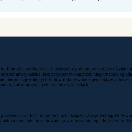
no filmowi anorektycy jak i obżartuchy powinni wracać, by uświadami
twórczość amerykańską, lecz zaproponowana przez niego metoda ogląd
cyjne interpretacje kolejnych filmów dokonywane z perspektywy chrześc
 zadań, podsumowujących kolejne części książki.
o przesłania i wartości moralnych uzna książkę „Świat według Holly
ednak zrozumienie prezentowanego w nim światopoglądu jest warunkiem