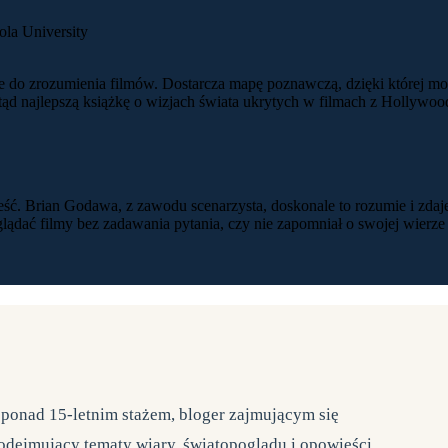
la University
o zrozumienia filmów. Dostarcza mapę poznawczą, dzięki której można
ąd najlepszą książkę o wizjach świata ukrytych w filmach z Hollywood
ć. Brian Godawa, z zawodu scenarzysta, doskonale to rozumie i zdaje 
lądać filmy bez zadawania pytania, czy nie zapomniał o swojej wierze
ponad 15-letnim stażem, bloger zajmującym się
dejmujący tematy wiary, światopoglądu i opowieści