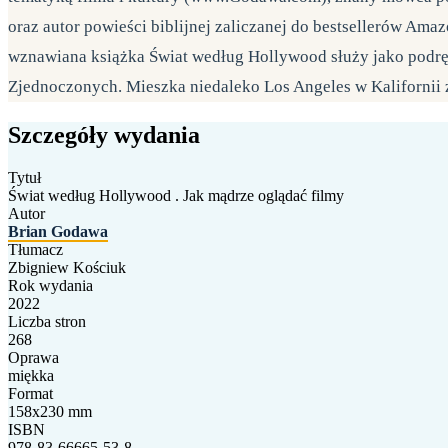
oraz autor powieści biblijnej zaliczanej do bestsellerów Amaz
wznawiana książka Świat według Hollywood służy jako podrę
Zjednoczonych. Mieszka niedaleko Los Angeles w Kalifornii 
Szczegóły wydania
Tytuł
Świat według Hollywood . Jak mądrze oglądać filmy
Autor
Brian Godawa
Tłumacz
Zbigniew Kościuk
Rok wydania
2022
Liczba stron
268
Oprawa
miękka
Format
158x230 mm
ISBN
978-83-66665-53-8