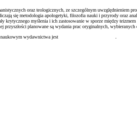
istycznych oraz teologicznych, ze szczególnym uwzględnieniem problem
ą się metodologia apologetyki, filozofia nauki i przyrody oraz analiz
ły krytycznego myślenia i ich zastosowanie w sporze między teizmem i
ekiej przyszłości planowane są wydania prac oryginalnych, wybieranych
m naukowym wydawnictwa jest
dr hab. Piotr Bylica, prof UZ
.