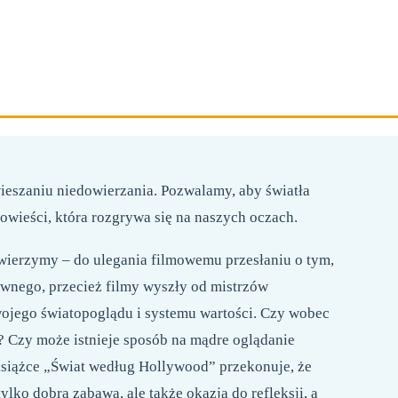
268 STRON
FORMAT 158X230 MM
OPRAWA MIĘKKA
ieszaniu niedowierzania. Pozwalamy, aby światła
owieści, która rozgrywa się na naszych oczach.
 wierzymy – do ulegania filmowemu przesłaniu o tym,
ziwnego, przecież filmy wyszły od mistrzów
wojego światopoglądu i systemu wartości. Czy wobec
? Czy może istnieje sposób na mądre oglądanie
książce „Świat według Hollywood” przekonuje, że
ko dobrą zabawą, ale także okazją do refleksji, a